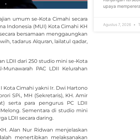
upaya memperera
jian umum se-Kota Cimahi secara
Agustus 7, 2026
T
a Indonesia (MUI) Kota Cimahi KH
UI secara bersamaan menggaungkan
ih, tadarus Alquran, lailatul qadar,
an LDII dari 250 studio mini se-Kota
Al-Munawarah PAC LDII Kelurahan
I Kota Cimahi yakni Ir. Dwi Hartono
rori SPi., MH (Sekretaris), KH. Amir
t) serta para pengurus PC LDII
Melong. Sementara di studio mini
a LDII secara daring.
KH. Alan Nur Ridwan menjelaskan
alah menertibkan melaksanakan