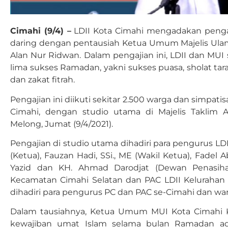
Cimahi (9/4) –
LDII Kota Cimahi mengadakan penga
daring dengan pentausiah Ketua Umum Majelis Ulam
Alan Nur Ridwan. Dalam pengajian ini, LDII dan M
lima sukses Ramadan, yakni sukses puasa, sholat taraw
dan zakat fitrah.
Pengajian ini diikuti sekitar 2.500 warga dan simpatis
Cimahi, dengan studio utama di Majelis Taklim 
Melong, Jumat (9/4/2021).
Pengajian di studio utama dihadiri para pengurus LDI
(Ketua), Fauzan Hadi, SSi., ME (Wakil Ketua), Fadel Ab
Yazid dan KH. Ahmad Darodjat (Dewan Penasiha
Kecamatan Cimahi Selatan dan PAC LDII Kelurahan 
dihadiri para pengurus PC dan PAC se-Cimahi dan warg
Dalam tausiahnya, Ketua Umum MUI Kota Cimahi 
kewajiban umat Islam selama bulan Ramadan ad