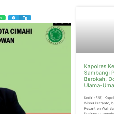
a
Tg
Kapolres Ke
Sambangi P
Barokah, D
Ulama-Uma
Kediri (5/8). Kapo
Wisnu Putranto, b
Pesantren Wali Ba
Kunjungan tersebu