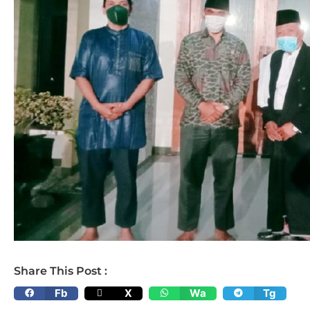
Share This Post :
Fb
X
Wa
Tg