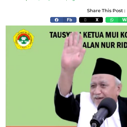
Share This Post :
Fb
X
W