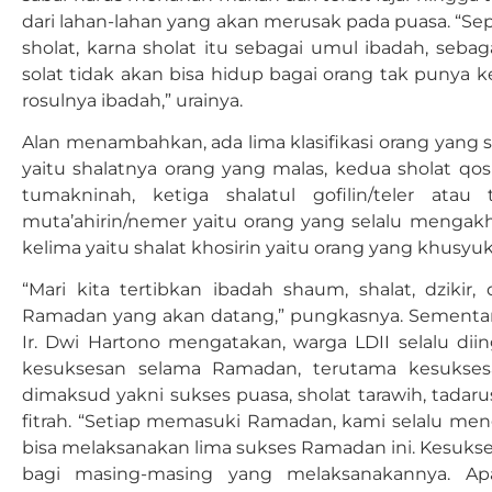
dari lahan-lahan yang akan merusak pada puasa. “Se
sholat, karna sholat itu sebagai umul ibadah, seba
solat tidak akan bisa hidup bagai orang tak punya ke
rosulnya ibadah,” urainya.
Alan menambahkan, ada lima klasifikasi orang yang sh
yaitu shalatnya orang yang malas, kedua sholat qosi
tumakninah, ketiga shalatul gofilin/teler ata
muta’ahirin/nemer yaitu orang yang selalu mengakhi
kelima yaitu shalat khosirin yaitu orang yang khusyuk
“Mari kita tertibkan ibadah shaum, shalat, dziki
Ramadan yang akan datang,” pungkasnya. Sementara
Ir. Dwi Hartono mengatakan, warga LDII selalu di
kesuksesan selama Ramadan, terutama kesukses
dimaksud yakni sukses puasa, sholat tarawih, tadarus 
fitrah. “Setiap memasuki Ramadan, kami selalu me
bisa melaksanakan lima sukses Ramadan ini. Kesukse
bagi masing-masing yang melaksanakannya. Ap