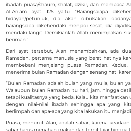
ibadah puasa/shaum, shalat, dzikir, dan membaca Al
Al-An’am ayat 125 yaitu “Barangsaiapa dikeh
hidayah/petunjuk, dia akan dibukakan dadan
barangsiapa dikehendaki menjadi sesat, dia dijadi
mendaki langit. Demikianlah Allah menimpakan sik
beriman.”
Dari ayat tersebut, Alan menambahkan, ada du
Ramadan, pertama manusia yang berat hatinya kar
membebani menjelang puasa Ramadan. Kedua, 
menerima bulan Ramadan dengan senang hati karena 
”Bulan Ramadan adalah bulan yang mulia, bulan ya
Walaupun bulan Ramadan itu hari, jam, hingga detik
tetapi kualitasnya yang beda. Kalau kita manfaatka
dengan nilai-nilai ibadah sehingga apa yang ki
berlimpah dan apa-apa yang kita lakukan itu menjadi 
Puasa, menurut Alan, adalah sabar, karena keadaa
sabar harus menahan makan dari terbit fajar hingga te