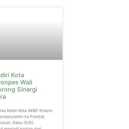
diri Kota
onpes Wali
orong Sinergi
ra
lres Kediri Kota AKBP Kresno
ersilaturahim ke Pondok
rokah, Rabu (5/8).
t menjadi bagian dari