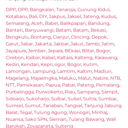
DPP
,
DPP
,
Bangkalan
,
Tanaroja
,
Gunung Kidul
,
Kotabaru
,
Bali
,
DIY
,
Jakpus
,
Jaksel
,
Jateng
,
Kudus
,
Semarang
,
Aceh
,
Babel
,
Balikpapan
,
Bandung
,
Banten
,
Banyuwangi
,
Batam
,
Batam
,
Bekasi
,
Bengkulu
,
Bontang
,
Cianjur
,
Clincing
,
Depok
,
Garut
,
Jabar
,
Jakarta
,
Jakbar
,
Jakut
,
Jambi
,
Jatim
,
Jayapura
,
Jember
,
Jepara
,
BEkasi
,
Blitar
,
Bogor
,
Cirebon
,
Kalbar
,
Kalsel
,
Kaltara
,
Kalteng
,
Karawang
,
Kediri
,
Kendari
,
Kepri
,
ogor
,
Bogor
,
Kutim
,
Lamongan
,
Lampung
,
Lamtim
,
Kaltim
,
Madiun
,
Magelang
,
Majaelngka
,
Maluku
,
Malut
,
Nabire
,
NTB
,
NTT
,
Pamekasan
,
Papua
,
Pabar
,
Pateng
,
Pemalang
,
Purbalingga
,
Purwokerto
,
Riau
,
Sampang
,
Sampit
,
Sidoarjo
,
Sukoharjo
,
Sulbar
,
Sulsel
,
Sultra
,
Sumbar
,
Sumsel
,
Sumut
,
Tanaban
,
Tangsel
,
Tanjung Jabung
Barat
,
Tegal
,
Tulung Agung
,
Wonogiri
,
Minhaj
,
Nuansa
,
Sako SPN
,
Sleman
,
Tulang Bawang
,
Wali
Barokah
,
Zoyazaneta
,
Sulteng