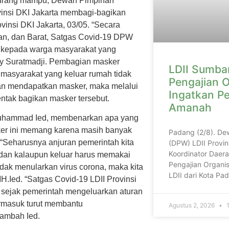
kurang mampu, Dewan Pimpinan
insi DKI Jakarta membagi-bagikan
ovinsi DKI Jakarta, 03/05. “Secara
atan, dan Barat, Satgas Covid-19 DPW
s kepada warga masyarakat yang
dy Suratmadji. Pembagian masker
LDII Sumbar
 masyarakat yang keluar rumah tidak
Pengajian O
an mendapatkan masker, maka melalui
Ingatkan P
ntak bagikan masker tersebut.
Amanah
.Muhammad Ied, membenarkan apa yang
er ini memang karena masih banyak
Padang (2/8). De
“Seharusnya anjuran pemerintah kita
(DPW) LDII Provin
Koordinator Daera
r, dan kalaupun keluar harus memakai
Pengajian Organis
 tidak menularkan virus corona, maka kita
LDII dari Kota P
H.Ied. “Satgas Covid-19 LDII Provinsi
ja sejak pemerintah mengeluarkan aturan
ermasuk turut membantu
Agustus 2, 2026
1
tambah Ied.