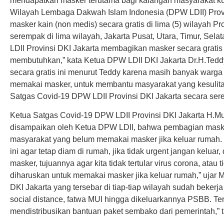
mendapatkan masker terutama bagi kalangan masyarakat 
Wilayah Lembaga Dakwah Islam Indonesia (DPW LDII) Prov
masker kain (non medis) secara gratis di lima (5) wilayah Pr
serempak di lima wilayah, Jakarta Pusat, Utara, Timur, Sel
LDII Provinsi DKI Jakarta membagikan masker secara grati
membutuhkan,” kata Ketua DPW LDII DKI Jakarta Dr.H.Ted
secara gratis ini menurut Teddy karena masih banyak warga
memakai masker, untuk membantu masyarakat yang kesulit
Satgas Covid-19 DPW LDII Provinsi DKI Jakarta secara sere
Ketua Satgas Covid-19 DPW LDII Provinsi DKI Jakarta H
disampaikan oleh Ketua DPW LDII, bahwa pembagian mask
masyarakat yang belum memakai masker jika keluar rumah. 
ini agar tetap diam di rumah, jika tidak urgent jangan kelua
masker, tujuannya agar kita tidak tertular virus corona, atau
diharuskan untuk memakai masker jika keluar rumah,” ujar M
DKI Jakarta yang tersebar di tiap-tiap wilayah sudah beker
social distance, fatwa MUI hingga dikeluarkannya PSBB. T
mendistribusikan bantuan paket sembako dari pemerintah,” 