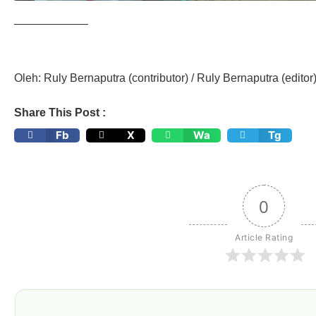
——————–
Oleh: Ruly Bernaputra (contributor) / Ruly Bernaputra (editor
Share This Post :
Fb
X
Wa
Tg
0
Article Rating