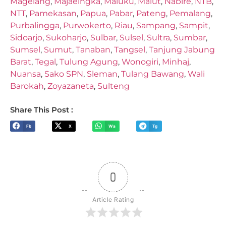
Magelang
,
Majaelngka
,
Maluku
,
Malut
,
Nabire
,
NTB
,
NTT
,
Pamekasan
,
Papua
,
Pabar
,
Pateng
,
Pemalang
,
Purbalingga
,
Purwokerto
,
Riau
,
Sampang
,
Sampit
,
Sidoarjo
,
Sukoharjo
,
Sulbar
,
Sulsel
,
Sultra
,
Sumbar
,
Sumsel
,
Sumut
,
Tanaban
,
Tangsel
,
Tanjung Jabung
Barat
,
Tegal
,
Tulung Agung
,
Wonogiri
,
Minhaj
,
Nuansa
,
Sako SPN
,
Sleman
,
Tulang Bawang
,
Wali
Barokah
,
Zoyazaneta
,
Sulteng
Share This Post :
Fb
X
Wa
Tg
0
Article Rating