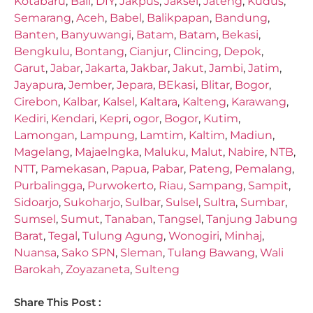
Kotabaru
,
Bali
,
DIY
,
Jakpus
,
Jaksel
,
Jateng
,
Kudus
,
Semarang
,
Aceh
,
Babel
,
Balikpapan
,
Bandung
,
Banten
,
Banyuwangi
,
Batam
,
Batam
,
Bekasi
,
Bengkulu
,
Bontang
,
Cianjur
,
Clincing
,
Depok
,
Garut
,
Jabar
,
Jakarta
,
Jakbar
,
Jakut
,
Jambi
,
Jatim
,
Jayapura
,
Jember
,
Jepara
,
BEkasi
,
Blitar
,
Bogor
,
Cirebon
,
Kalbar
,
Kalsel
,
Kaltara
,
Kalteng
,
Karawang
,
Kediri
,
Kendari
,
Kepri
,
ogor
,
Bogor
,
Kutim
,
Lamongan
,
Lampung
,
Lamtim
,
Kaltim
,
Madiun
,
Magelang
,
Majaelngka
,
Maluku
,
Malut
,
Nabire
,
NTB
,
NTT
,
Pamekasan
,
Papua
,
Pabar
,
Pateng
,
Pemalang
,
Purbalingga
,
Purwokerto
,
Riau
,
Sampang
,
Sampit
,
Sidoarjo
,
Sukoharjo
,
Sulbar
,
Sulsel
,
Sultra
,
Sumbar
,
Sumsel
,
Sumut
,
Tanaban
,
Tangsel
,
Tanjung Jabung
Barat
,
Tegal
,
Tulung Agung
,
Wonogiri
,
Minhaj
,
Nuansa
,
Sako SPN
,
Sleman
,
Tulang Bawang
,
Wali
Barokah
,
Zoyazaneta
,
Sulteng
Share This Post :