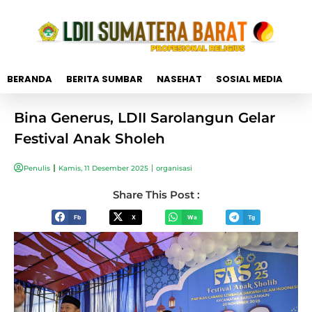
BERANDA
BERITA SUMBAR
NASEHAT
SOSIAL MEDIA
Bina Generus, LDII Sarolangun Gelar
Festival Anak Sholeh
Penulis
Kamis, 11 Desember 2025
organisasi
Share This Post :
Fb
X
Wa
Tg