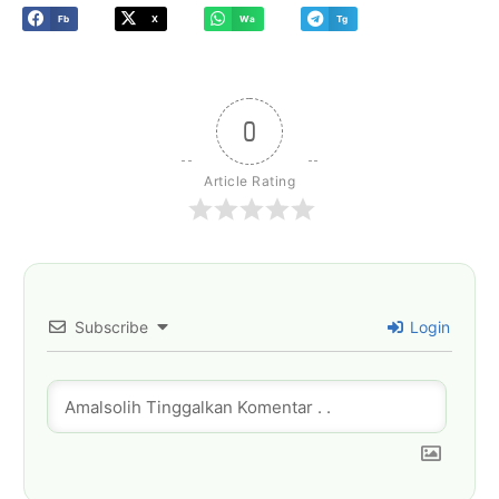
Fb
X
Wa
Tg
0
Article Rating
Subscribe
Login