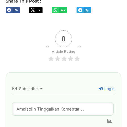
Share This Post :
Fb
X
Wa
Tg
0
Article Rating
Subscribe
Login