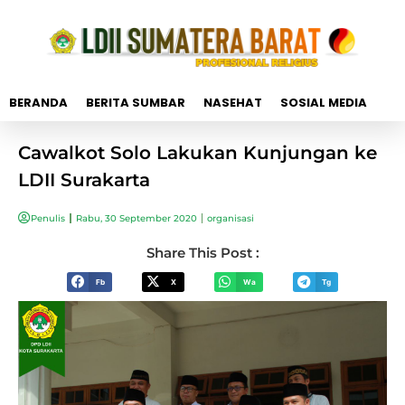
BERANDA
BERITA SUMBAR
NASEHAT
SOSIAL MEDIA
Cawalkot Solo Lakukan Kunjungan ke
LDII Surakarta
Penulis
Rabu, 30 September 2020
organisasi
Share This Post :
Fb
X
Wa
Tg