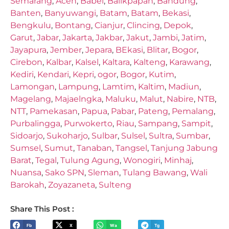
Semarang
,
Aceh
,
Babel
,
Balikpapan
,
Bandung
,
Banten
,
Banyuwangi
,
Batam
,
Batam
,
Bekasi
,
Bengkulu
,
Bontang
,
Cianjur
,
Clincing
,
Depok
,
Garut
,
Jabar
,
Jakarta
,
Jakbar
,
Jakut
,
Jambi
,
Jatim
,
Jayapura
,
Jember
,
Jepara
,
BEkasi
,
Blitar
,
Bogor
,
Cirebon
,
Kalbar
,
Kalsel
,
Kaltara
,
Kalteng
,
Karawang
,
Kediri
,
Kendari
,
Kepri
,
ogor
,
Bogor
,
Kutim
,
Lamongan
,
Lampung
,
Lamtim
,
Kaltim
,
Madiun
,
Magelang
,
Majaelngka
,
Maluku
,
Malut
,
Nabire
,
NTB
,
NTT
,
Pamekasan
,
Papua
,
Pabar
,
Pateng
,
Pemalang
,
Purbalingga
,
Purwokerto
,
Riau
,
Sampang
,
Sampit
,
Sidoarjo
,
Sukoharjo
,
Sulbar
,
Sulsel
,
Sultra
,
Sumbar
,
Sumsel
,
Sumut
,
Tanaban
,
Tangsel
,
Tanjung Jabung
Barat
,
Tegal
,
Tulung Agung
,
Wonogiri
,
Minhaj
,
Nuansa
,
Sako SPN
,
Sleman
,
Tulang Bawang
,
Wali
Barokah
,
Zoyazaneta
,
Sulteng
Share This Post :
Fb
X
Wa
Tg