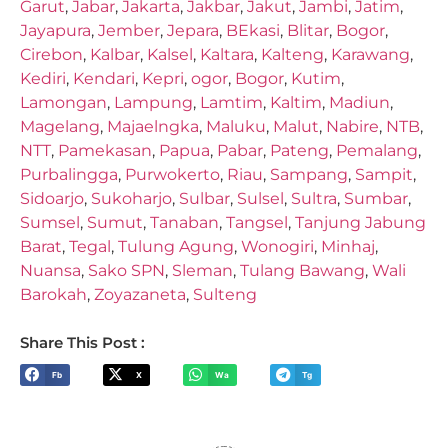
Garut
,
Jabar
,
Jakarta
,
Jakbar
,
Jakut
,
Jambi
,
Jatim
,
Jayapura
,
Jember
,
Jepara
,
BEkasi
,
Blitar
,
Bogor
,
Cirebon
,
Kalbar
,
Kalsel
,
Kaltara
,
Kalteng
,
Karawang
,
Kediri
,
Kendari
,
Kepri
,
ogor
,
Bogor
,
Kutim
,
Lamongan
,
Lampung
,
Lamtim
,
Kaltim
,
Madiun
,
Magelang
,
Majaelngka
,
Maluku
,
Malut
,
Nabire
,
NTB
,
NTT
,
Pamekasan
,
Papua
,
Pabar
,
Pateng
,
Pemalang
,
Purbalingga
,
Purwokerto
,
Riau
,
Sampang
,
Sampit
,
Sidoarjo
,
Sukoharjo
,
Sulbar
,
Sulsel
,
Sultra
,
Sumbar
,
Sumsel
,
Sumut
,
Tanaban
,
Tangsel
,
Tanjung Jabung
Barat
,
Tegal
,
Tulung Agung
,
Wonogiri
,
Minhaj
,
Nuansa
,
Sako SPN
,
Sleman
,
Tulang Bawang
,
Wali
Barokah
,
Zoyazaneta
,
Sulteng
Share This Post :
Fb
X
Wa
Tg