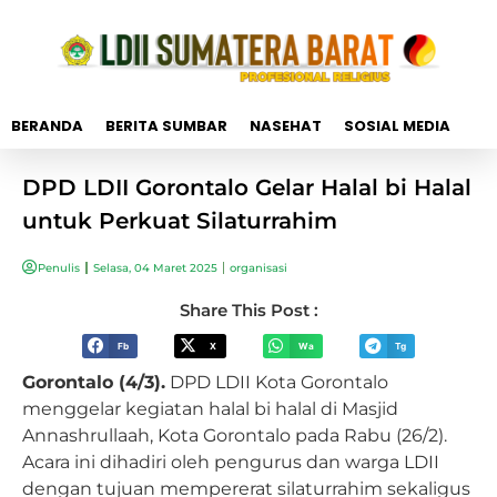
BERANDA
BERITA SUMBAR
NASEHAT
SOSIAL MEDIA
DPD LDII Gorontalo Gelar Halal bi Halal
untuk Perkuat Silaturrahim
Penulis
Selasa, 04 Maret 2025
organisasi
Share This Post :
Fb
X
Wa
Tg
Gorontalo (4/3).
DPD LDII Kota Gorontalo
menggelar kegiatan halal bi halal di Masjid
Annashrullaah, Kota Gorontalo pada Rabu (26/2).
Acara ini dihadiri oleh pengurus dan warga LDII
dengan tujuan mempererat silaturrahim sekaligus