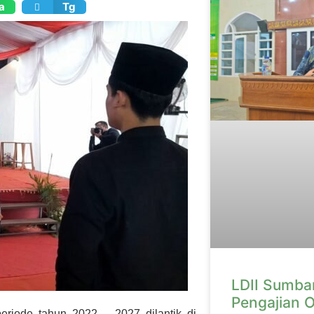
a
Tg
LDII Sumbar
Pengajian O
iode tahun 2022 – 2027 dilantik di