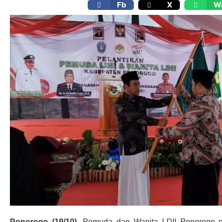
Fb
X
W
Ponorogo (19/10).
Pemuda dan Wanita LDII Ponorogo per