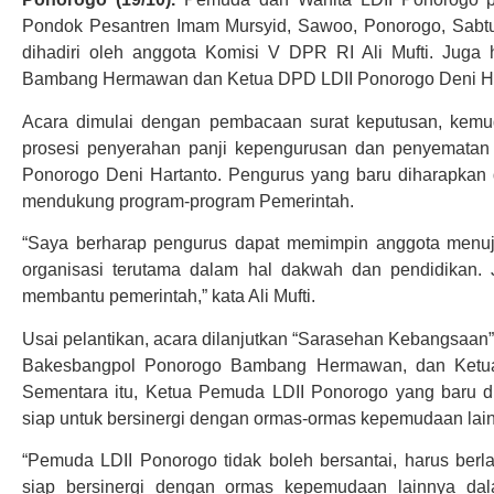
Pondok Pesantren Imam Mursyid, Sawoo, Ponorogo, Sabtu 
dihadiri oleh anggota Komisi V DPR RI Ali Mufti. Juga
Bambang Hermawan dan Ketua DPD LDII Ponorogo Deni Ha
Acara dimulai dengan pembacaan surat keputusan, kemud
prosesi penyerahan panji kepengurusan dan penyematan
Ponorogo Deni Hartanto. Pengurus yang baru diharapkan
mendukung program-program Pemerintah.
“Saya berharap pengurus dapat memimpin anggota menuju
organisasi terutama dalam hal dakwah dan pendidikan. J
membantu pemerintah,” kata Ali Mufti.
Usai pelantikan, acara dilanjutkan “Sarasehan Kebangsaan”,
Bakesbangpol Ponorogo Bambang Hermawan, dan Ketua
Sementara itu, Ketua Pemuda LDII Ponorogo yang baru di
siap untuk bersinergi dengan ormas-ormas kepemudaan lai
“Pemuda LDII Ponorogo tidak boleh bersantai, harus berl
siap bersinergi dengan ormas kepemudaan lainnya da