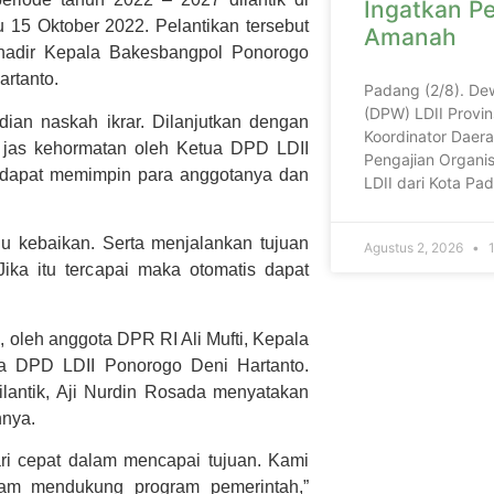
Ingatkan P
15 Oktober 2022. Pelantikan tersebut
Amanah
 hadir Kepala Bakesbangpol Ponorogo
rtanto.
Padang (2/8). De
(DPW) LDII Provin
ian naskah ikrar. Dilanjutkan dengan
Koordinator Daera
 jas kehormatan oleh Ketua DPD LDII
Pengajian Organis
 dapat memimpin para anggotanya dan
LDII dari Kota P
 kebaikan. Serta menjalankan tujuan
Agustus 2, 2026
1
ika itu tercapai maka otomatis dapat
 oleh anggota DPR RI Ali Mufti, Kepala
 DPD LDII Ponorogo Deni Hartanto.
lantik, Aji Nurdin Rosada menyatakan
nnya.
ari cepat dalam mencapai tujuan. Kami
lam mendukung program pemerintah,”