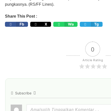
pungkasnya. (RS/FF Lines).
Share This Post :
Fb
X
Wa
Tg
0
Article Rating
Subscribe