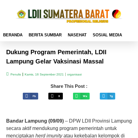
BERANDA
BERITA SUMBAR
NASEHAT
SOSIAL MEDIA
Dukung Program Pemerintah, LDII
Lampung Gelar Vaksinasi Massal
Penulis
Kamis, 16 September 2021
organisasi
Share This Post :
Fb
X
Wa
Tg
Bandar Lampung (09/09)
– DPW LDII Provinsi Lampung
secara aktif mendukung program pemerintah untuk
menciptakan
herd imunity
atau kekebalan kelompok di