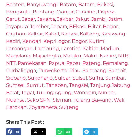
Banten
,
Banyuwangi
,
Batam
,
Batam
,
Bekasi
,
Bengkulu
,
Bontang
,
Cianjur
,
Clincing
,
Depok
,
Garut
,
Jabar
,
Jakarta
,
Jakbar
,
Jakut
,
Jambi
,
Jatim
,
Jayapura
,
Jember
,
Jepara
,
BEkasi
,
Blitar
,
Bogor
,
Cirebon
,
Kalbar
,
Kalsel
,
Kaltara
,
Kalteng
,
Karawang
,
Kediri
,
Kendari
,
Kepri
,
ogor
,
Bogor
,
Kutim
,
Lamongan
,
Lampung
,
Lamtim
,
Kaltim
,
Madiun
,
Magelang
,
Majaelngka
,
Maluku
,
Malut
,
Nabire
,
NTB
,
NTT
,
Pamekasan
,
Papua
,
Pabar
,
Pateng
,
Pemalang
,
Purbalingga
,
Purwokerto
,
Riau
,
Sampang
,
Sampit
,
Sidoarjo
,
Sukoharjo
,
Sulbar
,
Sulsel
,
Sultra
,
Sumbar
,
Sumsel
,
Sumut
,
Tanaban
,
Tangsel
,
Tanjung Jabung
Barat
,
Tegal
,
Tulung Agung
,
Wonogiri
,
Minhaj
,
Nuansa
,
Sako SPN
,
Sleman
,
Tulang Bawang
,
Wali
Barokah
,
Zoyazaneta
,
Sulteng
Share This Post :
Fb
X
Wa
Tg