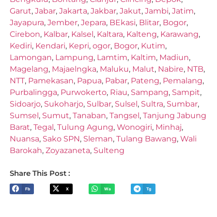
Garut
,
Jabar
,
Jakarta
,
Jakbar
,
Jakut
,
Jambi
,
Jatim
,
Jayapura
,
Jember
,
Jepara
,
BEkasi
,
Blitar
,
Bogor
,
Cirebon
,
Kalbar
,
Kalsel
,
Kaltara
,
Kalteng
,
Karawang
,
Kediri
,
Kendari
,
Kepri
,
ogor
,
Bogor
,
Kutim
,
Lamongan
,
Lampung
,
Lamtim
,
Kaltim
,
Madiun
,
Magelang
,
Majaelngka
,
Maluku
,
Malut
,
Nabire
,
NTB
,
NTT
,
Pamekasan
,
Papua
,
Pabar
,
Pateng
,
Pemalang
,
Purbalingga
,
Purwokerto
,
Riau
,
Sampang
,
Sampit
,
Sidoarjo
,
Sukoharjo
,
Sulbar
,
Sulsel
,
Sultra
,
Sumbar
,
Sumsel
,
Sumut
,
Tanaban
,
Tangsel
,
Tanjung Jabung
Barat
,
Tegal
,
Tulung Agung
,
Wonogiri
,
Minhaj
,
Nuansa
,
Sako SPN
,
Sleman
,
Tulang Bawang
,
Wali
Barokah
,
Zoyazaneta
,
Sulteng
Share This Post :
Fb
X
Wa
Tg