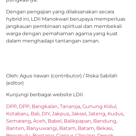
Dengan pengajian yang dilaksanakan secara
hybrid ini, LDII Manokwari berupaya memperluas
jangkauan pembinaan spiritual dan membekali
warga dengan pemahaman agama yang kuat
dalam menghadapi tantangan zaman.
Oleh: Agus Irawan (contributor) / Riska Sabilah
(editor)
Kunjungi berbagai website LDII
DPP
,
DPP
,
Bangkalan
,
Tanaroja
,
Gunung Kidul
,
Kotabaru
,
Bali
,
DIY
,
Jakpus
,
Jaksel
,
Jateng
,
Kudus
,
Semarang
,
Aceh
,
Babel
,
Balikpapan
,
Bandung
,
Banten
,
Banyuwangi
,
Batam
,
Batam
,
Bekasi
,
Bengkulu
,
Bontang
,
Cianjur
,
Clincing
,
Depok
,