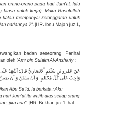
n orang-orang pada hari Jum’at, lalu
 biasa untuk kerja). Maka Rasulullah
an kalau mempunyai kelonggaran untuk
ian hariannya ?”
. [HR. Ibnu Majah juz 1,
ewangikan badan seseorang. Perihal
kan oleh
‘Amr bin Sulaim Al-Anshariy
:
عَنْ عَمْرِو بْنِ سُلَيْمٍ اْلاَنْصَارِيُّ قَالَ: اَشْهَدُ عَل
وَاجِبٌ عَلَى كُلّ مُحْتَلِمٍ. وَ اَنْ يَسْتَنَّ وَ اَنْ يَمَسَّ ط
kan Abu Sa’id, ia berkata : Aku
ari Jum’at itu wajib atas setiap orang
an, jika ada”
. [HR. Bukhari juz 1, hal.