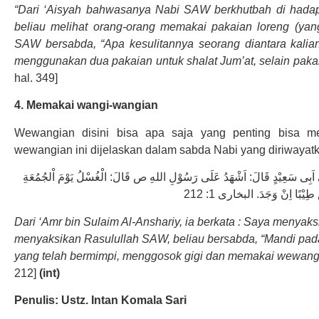
“Dari ‘Aisyah bahwasanya Nabi SAW berkhutbah di hadapa
beliau melihat orang-orang memakai pakaian loreng (yang
SAW bersabda, “Apa kesulitannya seorang diantara kali
menggunakan dua pakaian untuk shalat Jum’at, selain paka
hal. 349]
4. Memakai wangi-wangian
Wewangian disini bisa apa saja yang penting bisa m
wewangian ini dijelaskan dalam sabda Nabi yang diriwayat
َى اَبِى سَعِيْدٍ قَالَ: اَشْهَدُ عَلَى رَسُوْلِ اللهِ ص قَالَ: الْغُسْلُ يَوْمَ اْلجُمُعَةِ
ِيْبًا اِنْ وَجَدَ. البخارى 1: 212
Dari ‘Amr bin Sulaim Al-Anshariy, ia berkata : Saya menyaksi
menyaksikan Rasulullah SAW, beliau bersabda, “Mandi pada h
yang telah bermimpi, menggosok gigi dan memakai wewangi
212]
(int)
Penulis: Ustz. Intan Komala Sari