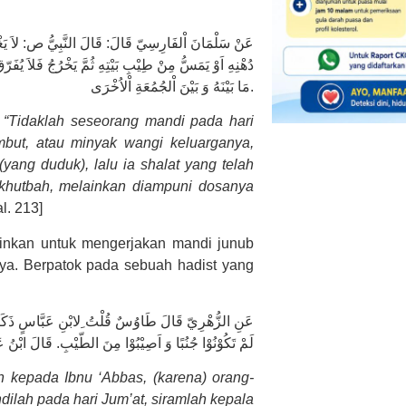
عَنْ سَلْمَانَ اْلفَارِسِيّ قَالَ: قَالَ النَّبِيُّ ص: لاَ يَغْت
دُهْنِهِ اَوْ يَمَسُّ مِنْ طِيْبِ بَيْتِهِ ثُمَّ يَخْرُجُ فَلاَ يُفَرّقُ 
مَا بَيْنَهُ وَ بَيْنَ اْلجُمُعَةِ اْلاُخْرَى.
, “Tidaklah seseorang mandi pada hari
mbut, atau minyak wangi keluarganya,
ang duduk), lalu ia shalat yang telah
rkhutbah, melainkan diampuni dosanya
al. 213]
kinkan untuk mengerjakan mandi junub
ya. Berpatok pada sebuah hadist yang
عَنِ الزُّهْرِيّ قَالَ طَاوُسٌ قُلْتُ ِلابْنِ عَبَّاسٍ ذَكَرُوْا 
لَمْ تَكُوْنُوْا جُنُبًا وَ اَصِيْبُوْا مِنَ الطّيْبِ. قَالَ ابْنُ ع
n kepada Ibnu ‘Abbas, (karena) orang-
ah pada hari Jum’at, siramlah kepala