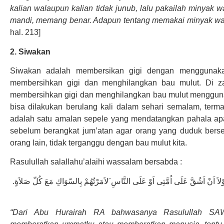
kalian walaupun kalian tidak junub, lalu pakailah minyak 
mandi, memang benar. Adapun tentang memakai minyak wang
hal. 213]
2. Siwakan
Siwakan adalah membersikan gigi dengan menggunaka
membersihkan gigi dan menghilangkan bau mulut. Di z
membersihkan gigi dan menghilangkan bau mulut menggunaka
bisa dilakukan berulang kali dalam sehari semalam, terma
adalah satu amalan sepele yang mendatangkan pahala apab
sebelum berangkat jum’atan agar orang yang duduk berse
orang lain, tidak terganggu dengan bau mulut kita.
Rasulullah salallahu’alaihi wassalam bersabda :
 اَنْ اَشُقَّ عَلَى اُمَّتِى اَوْ عَلَى النَّاسِ َلاَمَرْتُهُمْ بِالسّوَاكِ مَعَ كُلّ صَلاَةٍ
“Dari Abu Hurairah RA bahwasanya Rasulullah SAW