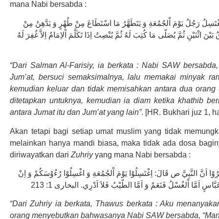
mana Nabi bersabda :
َسِلُ رَجُلٌ يَوْمَ اْلجُمُعَةِ وَ يَتَطَهَّرُ مَا اسْتَطَاعَ مِنْ طُهْرٍ وَ يَدَّهِنُ مِنْ
بَيْنَ اثْنَيْنِ ثُمَّ يُصَلّى مَا كُتِبَ لَهُ ثُمَّ يُنْصِتُ اِذَا تَكَلَّمَ اْلاِمَامُ اِلاَّ غُفِرَ لَهُ
“Dari Salman Al-Farisiy, ia berkata : Nabi SAW bersabda
Jum’at, bersuci semaksimalnya, lalu memakai minyak ra
kemudian keluar dan tidak memisahkan antara dua orang (y
ditetapkan untuknya, kemudian ia diam ketika khathib be
antara Jumat itu dan Jum’at yang lain”
. [HR. Bukhari juz 1, h
Akan tetapi bagi setiap umat muslim yang tidak memung
melainkan hanya mandi biasa, maka tidak ada dosa bagin
diriwayatkan dari
Zuhriy
yang mana Nabi bersabda :
اَنَّ النَّبِيَّ ص قَالَ: اِغْتَسِلُوْا يَوْمَ اْلجُمُعَةِ وَ اغْسِلُوْا رُءُوْسَكُمْ وَ اِنْ
َبَّاسٍ اَمَّا اْلغُسْلُ فَنَعَمْ وَ اَمَّا الطّيْبُ فَلاَ اَدْرِي. البخارى 1: 213
“Dari Zuhriy ia berkata, Thawus berkata : Aku menanyaka
orang menyebutkan bahwasanya Nabi SAW bersabda, “Mandil