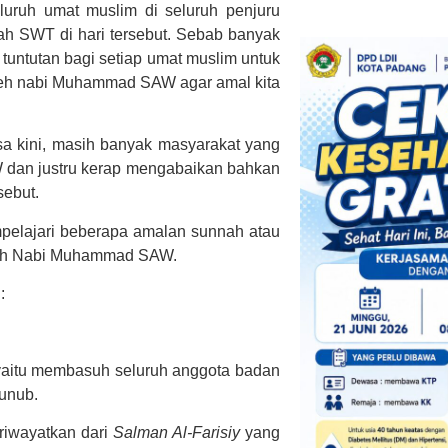
luruh umat muslim di seluruh penjuru
ah SWT di hari tersebut. Sebab banyak
tuntutan bagi setiap umat muslim untuk
leh nabi Muhammad SAW agar amal kita
a kini, masih banyak masyarakat yang
an justru kerap mengabaikan bahkan
sebut.
mpelajari beberapa amalan sunnah atau
oleh Nabi Muhammad SAW.
:
yaitu membasuh seluruh anggota badan
junub.
iriwayatkan dari
Salman Al-Farisiy
yang