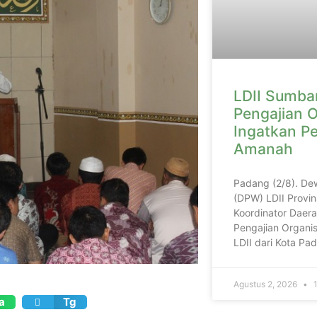
LDII Sumbar
Pengajian O
Ingatkan P
Amanah
Padang (2/8). De
(DPW) LDII Provin
Koordinator Daera
Pengajian Organis
LDII dari Kota P
Agustus 2, 2026
1
a
Tg