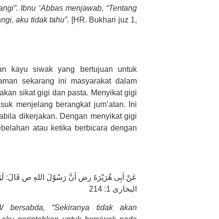
wangi”. Ibnu ‘Abbas menjawab, “Tentang
i, aku tidak tahu”
. [HR. Bukhari juz 1,
n kayu siwak yang bertujuan untuk
aman sekarang ini masyarakat dalam
n sikat gigi dan pasta. Menyikat gigi
suk menjelang berangkat jum’atan. Ini
ila dikerjakan. Dengan menyikat gigi
belahan atau ketika berbicara dengan
عَنْ اَبِى هُرَيْرَةَ رض اَنَّ رَسُوْلَ اللهِ ص قَالَ: لَوْلاَ.
البخارى 1: 214
 bersabda, “Sekiranya tidak akan