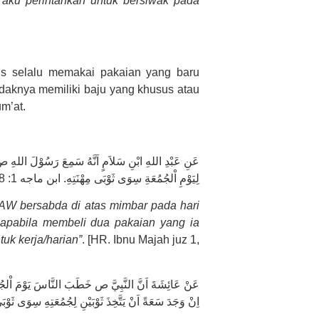
aku perintahkan untuk bersiwak pada
us selalu memakai pakaian yang baru
idaknya memiliki baju yang khusus atau
m’at.
عَنِ عَبْدِ اللهِ ابْنِ سَلاَمٍ اَنَّهُ سَمِعَ رَسُوْلَ اللهِ ص 
لِيَوْمِ اْلجُمُعَةِ سِوَى ثَوْبَى مِهْنَتِهِ. ابن ماجه 1: 348
AW bersabda di atas mimbar pada hari
n apabila membeli dua pakaian yang ia
tuk kerja/harian”
. [HR. Ibnu Majah juz 1,
عَنْ عَائِشَةَ اَنَّ النَّبِيَّ ص خَطَبَ النَّاسَ يَوْمَ اْلجُ
اِنْ وَجَدَ سَعَةً اَنْ يَتَّخِذَ ثَوْبَيْنِ لِجُمُعَتِهِ سِوَى ثَوْبَي