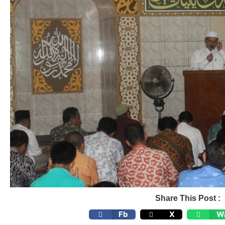
Share This Post :
Fb
X
W