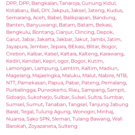
DPP
,
DPP
,
Bangkalan
,
Tanaroja
,
Gunung Kidul
,
Kotabaru
,
Bali
,
DIY
,
Jakpus
,
Jaksel
,
Jateng
,
Kudus
,
Semarang
,
Aceh
,
Babel
,
Balikpapan
,
Bandung
,
Banten
,
Banyuwangi
,
Batam
,
Batam
,
Bekasi
,
Bengkulu
,
Bontang
,
Cianjur
,
Clincing
,
Depok
,
Garut
,
Jabar
,
Jakarta
,
Jakbar
,
Jakut
,
Jambi
,
Jatim
,
Jayapura
,
Jember
,
Jepara
,
BEkasi
,
Blitar
,
Bogor
,
Cirebon
,
Kalbar
,
Kalsel
,
Kaltara
,
Kalteng
,
Karawang
,
Kediri
,
Kendari
,
Kepri
,
ogor
,
Bogor
,
Kutim
,
Lamongan
,
Lampung
,
Lamtim
,
Kaltim
,
Madiun
,
Magelang
,
Majaelngka
,
Maluku
,
Malut
,
Nabire
,
NTB
,
NTT
,
Pamekasan
,
Papua
,
Pabar
,
Pateng
,
Pemalang
,
Purbalingga
,
Purwokerto
,
Riau
,
Sampang
,
Sampit
,
Sidoarjo
,
Sukoharjo
,
Sulbar
,
Sulsel
,
Sultra
,
Sumbar
,
Sumsel
,
Sumut
,
Tanaban
,
Tangsel
,
Tanjung Jabung
Barat
,
Tegal
,
Tulung Agung
,
Wonogiri
,
Minhaj
,
Nuansa
,
Sako SPN
,
Sleman
,
Tulang Bawang
,
Wali
Barokah
,
Zoyazaneta
,
Sulteng