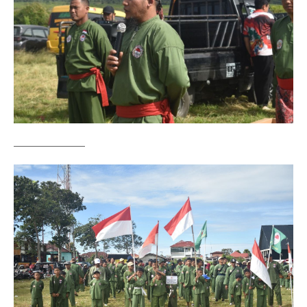
——————–