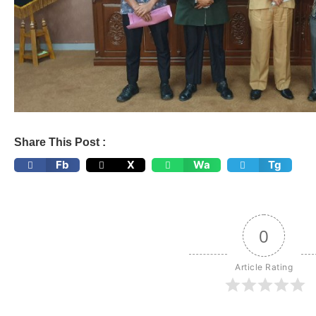
Share This Post :
Fb
X
Wa
Tg
0
Article Rating