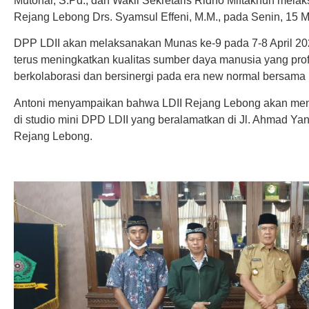
Mutohar, S.Pd., dan Wakil Sekretaris Ridho Miftakhun mela
Rejang Lebong Drs. Syamsul Effeni, M.M., pada Senin, 15 
DPP LDII akan melaksanakan Munas ke-9 pada 7-8 April 20
terus meningkatkan kualitas sumber daya manusia yang profe
berkolaborasi dan bersinergi pada era new normal bersama
Antoni menyampaikan bahwa LDII Rejang Lebong akan meng
di studio mini DPD LDII yang beralamatkan di Jl. Ahmad Yan
Rejang Lebong.