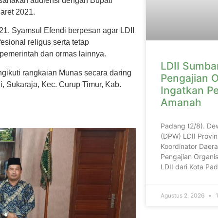
ksanakan audiensi dengan Bupati
Maret 2021.
21. Syamsul Efendi berpesan agar LDII
sional religus serta tetap
 pemerintah dan ormas lainnya.
LDII Sumbar
ikuti rangkaian Munas secara daring
Pengajian O
i, Sukaraja, Kec. Curup Timur, Kab.
Ingatkan P
Amanah
Padang (2/8). De
(DPW) LDII Provin
Koordinator Daera
Pengajian Organis
LDII dari Kota P
Agustus 2, 2026
1