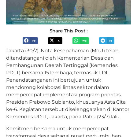
Share This Post :
Fb
X
Wa
Tg
Jakarta (30/7). Nota kesepahaman (MoU) telah
ditandatangani oleh Kementerian Desa dan
Pembangunan Daerah Tertinggal (Kemendes
PDTT) bersama 15 lembaga, termasuk LDII.
Penandatanganan ini bertujuan untuk
mendorong kolaborasi lintas sektor dalam
mempercepat implementasi program prioritas
Presiden Prabowo Subianto, khususnya Asta Cita
ke-6. Kegiatan tersebut diselenggarakan di Kantor
Kemendes PDTT, Jakarta, pada Rabu (23/7) lalu.
Komitmen bersama untuk mempercepat
transformasi desa sebagai pusat pertumbuhan