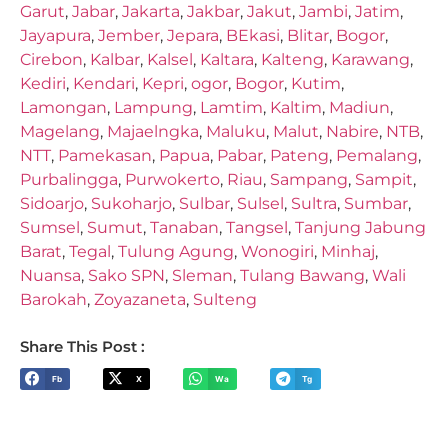
Garut
,
Jabar
,
Jakarta
,
Jakbar
,
Jakut
,
Jambi
,
Jatim
,
Jayapura
,
Jember
,
Jepara
,
BEkasi
,
Blitar
,
Bogor
,
Cirebon
,
Kalbar
,
Kalsel
,
Kaltara
,
Kalteng
,
Karawang
,
Kediri
,
Kendari
,
Kepri
,
ogor
,
Bogor
,
Kutim
,
Lamongan
,
Lampung
,
Lamtim
,
Kaltim
,
Madiun
,
Magelang
,
Majaelngka
,
Maluku
,
Malut
,
Nabire
,
NTB
,
NTT
,
Pamekasan
,
Papua
,
Pabar
,
Pateng
,
Pemalang
,
Purbalingga
,
Purwokerto
,
Riau
,
Sampang
,
Sampit
,
Sidoarjo
,
Sukoharjo
,
Sulbar
,
Sulsel
,
Sultra
,
Sumbar
,
Sumsel
,
Sumut
,
Tanaban
,
Tangsel
,
Tanjung Jabung
Barat
,
Tegal
,
Tulung Agung
,
Wonogiri
,
Minhaj
,
Nuansa
,
Sako SPN
,
Sleman
,
Tulang Bawang
,
Wali
Barokah
,
Zoyazaneta
,
Sulteng
Share This Post :
Fb
X
Wa
Tg