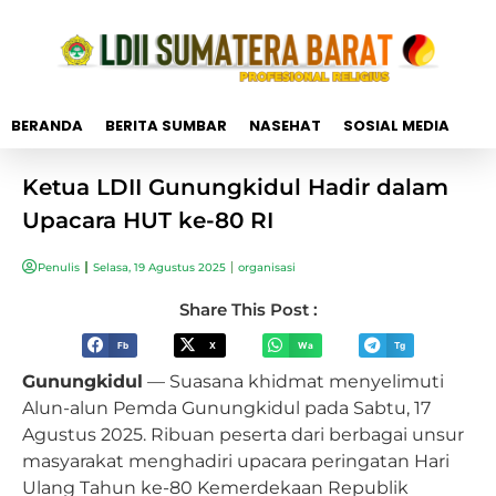
BERANDA
BERITA SUMBAR
NASEHAT
SOSIAL MEDIA
Ketua LDII Gunungkidul Hadir dalam
Upacara HUT ke-80 RI
Penulis
Selasa, 19 Agustus 2025
organisasi
Share This Post :
Fb
X
Wa
Tg
Gunungkidul
— Suasana khidmat menyelimuti
Alun-alun Pemda Gunungkidul pada Sabtu, 17
Agustus 2025. Ribuan peserta dari berbagai unsur
masyarakat menghadiri upacara peringatan Hari
Ulang Tahun ke-80 Kemerdekaan Republik