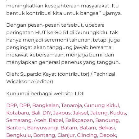
meningkatkan kesejahteraan masyarakat. Itu
bentuk kontribusi kita untuk bangsa,” ujarnya.
Dengan pesan-pesan tersebut, upacara
peringatan HUT ke-80 RI di Gunungkidul tak
hanya menjadi seremoni tahunan, tetapi juga
pengingat akan tanggung jawab bersama:
merawat kebersamaan, menjaga bumi, dan
menyiapkan generasi penerus yang tangguh.
Oleh: Supardo Kayat (contributor) / Fachrizal
Wicaksono (editor)
Kunjungi berbagai website LDII
DPP
,
DPP
,
Bangkalan
,
Tanaroja
,
Gunung Kidul
,
Kotabaru
,
Bali
,
DIY
,
Jakpus
,
Jaksel
,
Jateng
,
Kudus
,
Semarang
,
Aceh
,
Babel
,
Balikpapan
,
Bandung
,
Banten
,
Banyuwangi
,
Batam
,
Batam
,
Bekasi
,
Bengkulu
,
Bontang
,
Cianjur
,
Clincing
,
Depok
,