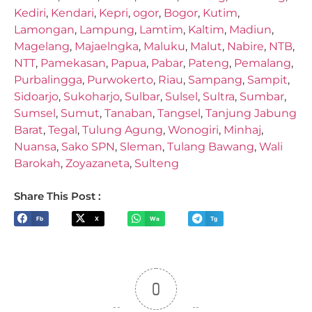
Kediri
,
Kendari
,
Kepri
,
ogor
,
Bogor
,
Kutim
,
Lamongan
,
Lampung
,
Lamtim
,
Kaltim
,
Madiun
,
Magelang
,
Majaelngka
,
Maluku
,
Malut
,
Nabire
,
NTB
,
NTT
,
Pamekasan
,
Papua
,
Pabar
,
Pateng
,
Pemalang
,
Purbalingga
,
Purwokerto
,
Riau
,
Sampang
,
Sampit
,
Sidoarjo
,
Sukoharjo
,
Sulbar
,
Sulsel
,
Sultra
,
Sumbar
,
Sumsel
,
Sumut
,
Tanaban
,
Tangsel
,
Tanjung Jabung
Barat
,
Tegal
,
Tulung Agung
,
Wonogiri
,
Minhaj
,
Nuansa
,
Sako SPN
,
Sleman
,
Tulang Bawang
,
Wali
Barokah
,
Zoyazaneta
,
Sulteng
Share This Post :
Fb
X
Wa
Tg
0