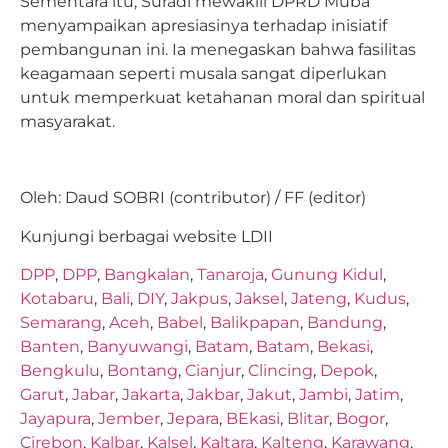
Sementara itu, Suradi mewakili DPRD Muba
menyampaikan apresiasinya terhadap inisiatif
pembangunan ini. Ia menegaskan bahwa fasilitas
keagamaan seperti musala sangat diperlukan
untuk memperkuat ketahanan moral dan spiritual
masyarakat.
Oleh: Daud SOBRI (contributor) / FF (editor)
Kunjungi berbagai website LDII
DPP
,
DPP
,
Bangkalan
,
Tanaroja
,
Gunung Kidul
,
Kotabaru
,
Bali
,
DIY
,
Jakpus
,
Jaksel
,
Jateng
,
Kudus
,
Semarang
,
Aceh
,
Babel
,
Balikpapan
,
Bandung
,
Banten
,
Banyuwangi
,
Batam
,
Batam
,
Bekasi
,
Bengkulu
,
Bontang
,
Cianjur
,
Clincing
,
Depok
,
Garut
,
Jabar
,
Jakarta
,
Jakbar
,
Jakut
,
Jambi
,
Jatim
,
Jayapura
,
Jember
,
Jepara
,
BEkasi
,
Blitar
,
Bogor
,
Cirebon
,
Kalbar
,
Kalsel
,
Kaltara
,
Kalteng
,
Karawang
,