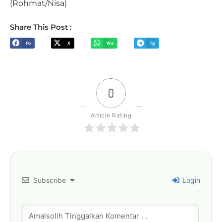
(Rohmat/Nisa)
Share This Post :
Fb
X
Wa
Tg
0
Article Rating
Subscribe
Login