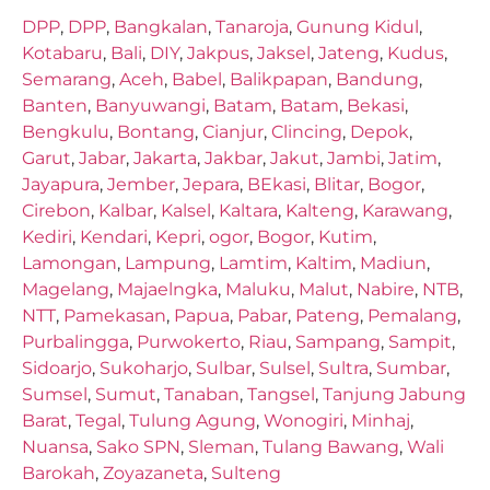
DPP
,
DPP
,
Bangkalan
,
Tanaroja
,
Gunung Kidul
,
Kotabaru
,
Bali
,
DIY
,
Jakpus
,
Jaksel
,
Jateng
,
Kudus
,
Semarang
,
Aceh
,
Babel
,
Balikpapan
,
Bandung
,
Banten
,
Banyuwangi
,
Batam
,
Batam
,
Bekasi
,
Bengkulu
,
Bontang
,
Cianjur
,
Clincing
,
Depok
,
Garut
,
Jabar
,
Jakarta
,
Jakbar
,
Jakut
,
Jambi
,
Jatim
,
Jayapura
,
Jember
,
Jepara
,
BEkasi
,
Blitar
,
Bogor
,
Cirebon
,
Kalbar
,
Kalsel
,
Kaltara
,
Kalteng
,
Karawang
,
Kediri
,
Kendari
,
Kepri
,
ogor
,
Bogor
,
Kutim
,
Lamongan
,
Lampung
,
Lamtim
,
Kaltim
,
Madiun
,
Magelang
,
Majaelngka
,
Maluku
,
Malut
,
Nabire
,
NTB
,
NTT
,
Pamekasan
,
Papua
,
Pabar
,
Pateng
,
Pemalang
,
Purbalingga
,
Purwokerto
,
Riau
,
Sampang
,
Sampit
,
Sidoarjo
,
Sukoharjo
,
Sulbar
,
Sulsel
,
Sultra
,
Sumbar
,
Sumsel
,
Sumut
,
Tanaban
,
Tangsel
,
Tanjung Jabung
Barat
,
Tegal
,
Tulung Agung
,
Wonogiri
,
Minhaj
,
Nuansa
,
Sako SPN
,
Sleman
,
Tulang Bawang
,
Wali
Barokah
,
Zoyazaneta
,
Sulteng