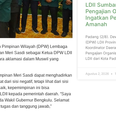
LDII Sumbar
Pengajian O
Ingatkan P
Amanah
Padang (2/8). De
(DPW) LDII Provin
n Pimpinan Wilayah (DPW) Lembaga
Koordinator Daera
kan Meri Sasdi sebagai Ketua DPW LDII
Pengajian Organis
LDII dari Kota P
ara aklamasi dalam Muswil yang
Agustus 2, 2026
1
mpinan Meri Sasdi dapat menghadirkan
ari sisi negatif, tetapi lihat dari sisi
aik, kepemimpinan ini bisa
 LDII kepada pemerintah daerah. “Saya
da Wakil Gubernur Bengkulu. Selamat
 tugas dan tanggung jawab,”