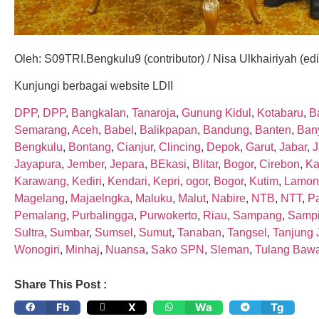
Oleh: S09TRI.Bengkulu9 (contributor) / Nisa Ulkhairiyah (edi
Kunjungi berbagai website LDII
DPP
,
DPP
,
Bangkalan
,
Tanaroja
,
Gunung Kidul
,
Kotabaru
,
Ba
Semarang
,
Aceh
,
Babel
,
Balikpapan
,
Bandung
,
Banten
,
Ban
Bengkulu
,
Bontang
,
Cianjur
,
Clincing
,
Depok
,
Garut
,
Jabar
,
J
Jayapura
,
Jember
,
Jepara
,
BEkasi
,
Blitar
,
Bogor
,
Cirebon
,
Ka
Karawang
,
Kediri
,
Kendari
,
Kepri
,
ogor
,
Bogor
,
Kutim
,
Lamon
Magelang
,
Majaelngka
,
Maluku
,
Malut
,
Nabire
,
NTB
,
NTT
,
P
Pemalang
,
Purbalingga
,
Purwokerto
,
Riau
,
Sampang
,
Sampi
Sultra
,
Sumbar
,
Sumsel
,
Sumut
,
Tanaban
,
Tangsel
,
Tanjung 
Wonogiri
,
Minhaj
,
Nuansa
,
Sako SPN
,
Sleman
,
Tulang Baw
Share This Post :
Fb
X
Wa
Tg