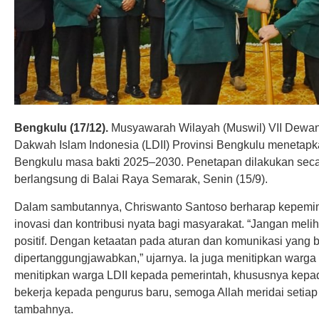
Bengkulu (17/12).
Musyawarah Wilayah (Muswil) VII Dewa
Dakwah Islam Indonesia (LDII) Provinsi Bengkulu menetap
Bengkulu masa bakti 2025–2030. Penetapan dilakukan sec
berlangsung di Balai Raya Semarak, Senin (15/9).
Dalam sambutannya, Chriswanto Santoso berharap kepemi
inovasi dan kontribusi nyata bagi masyarakat. “Jangan melihat d
positif. Dengan ketaatan pada aturan dan komunikasi yang b
dipertanggungjawabkan,” ujarnya. Ia juga menitipkan warga
menitipkan warga LDII kepada pemerintah, khususnya kepa
bekerja kepada pengurus baru, semoga Allah meridai setiap
tambahnya.