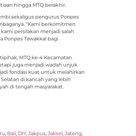
itiaan hingga MTQ berakhir.
Jambi sekaligus pengurus Ponpes
lembaganya. “Kami berkomitmen
ami persilakan menjadi salah
ta Ponpes Tawakkal bagi
ltipihak, MTQ ke-4 Kecamatan
tetapi juga menjadi wadah unjuk
njadi fondasi kuat untuk melahirkan
elatan di kancah yang lebih
yah di tengah masyarakat.
ru
,
Bali
,
DIY
,
Jakpus
,
Jaksel
,
Jateng
,