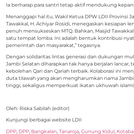
Ia berharap para santri tetap aktif mendukung kepan
Menanggapi hal itu, Wakil Ketua DPW LDII Provinsi 
Tawakkal, H. Achiyar Rosidi, menegaskan kesiapan 
penuh mensukseskan MTQ. Bahkan, Masjid Tawakkal k
satu tempat lomba. Ini adalah bentuk kontribusi nya
pemerintah dan masyarakat,” tegasnya.
Dengan solidaritas lintas generasi dan dukungan mu
Jambi Selatan diharapkan tak hanya berjalan lancar, 
kebolehan Qari dan Qariah terbaik. Kolaborasi ini me
duta tilawah yang akan mengharumkan nama Jambi S
tinggi, sekaligus memperkuat ikatan ukhuwah islami
Oleh: Riska Sabilah (editor)
Kunjungi berbagai website LDII
DPP
,
DPP
,
Bangkalan
,
Tanaroja
,
Gunung Kidul
,
Kotaba