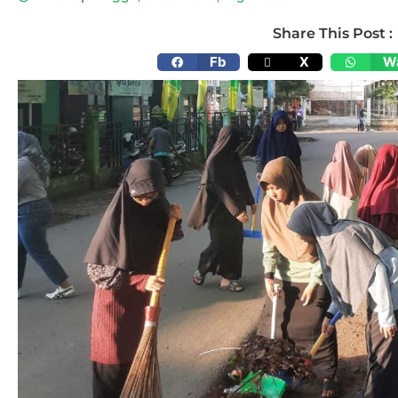
Share This Post :
Fb
X
W