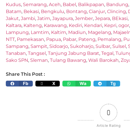
Kudus
,
Semarang
,
Aceh
,
Babel
,
Balikpapan
,
Bandung
Batam
,
Bekasi
,
Bengkulu
,
Bontang
,
Cianjur
,
Clincing
,
Jakut
,
Jambi
,
Jatim
,
Jayapura
,
Jember
,
Jepara
,
BEkasi
,
Kaltara
,
Kalteng
,
Karawang
,
Kediri
,
Kendari
,
Kepri
,
ogor
Lampung
,
Lamtim
,
Kaltim
,
Madiun
,
Magelang
,
Majael
NTT
,
Pamekasan
,
Papua
,
Pabar
,
Pateng
,
Pemalang
,
Pu
Sampang
,
Sampit
,
Sidoarjo
,
Sukoharjo
,
Sulbar
,
Sulsel
,
Tanaban
,
Tangsel
,
Tanjung Jabung Barat
,
Tegal
,
Tulun
Sako SPN
,
Sleman
,
Tulang Bawang
,
Wali Barokah
,
Zoy
Share This Post :
Fb
X
Wa
Tg
0
Article Rating