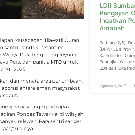
LDII Sumbar
Pengajian O
Ingatkan P
Amanah
apan Musabaqah Tilawatil Quran
Padang (2/8). De
n santri Pondok Pesantren
(DPW) LDII Provin
h Wijaya Pura bergotong royong
Koordinator Daera
Pengajian Organis
aya Pura, dan panitia MTQ untuk
LDII dari Kota P
 Juli 2025.
hkan dan menata area perlombaan.
Agustus 2, 2026
1
olaborasi antarelemen masyarakat
rsebut.
gapresiasi tinggi partisipasi
adiran Ponpes Tawakkal di wilayah
nyak relawan. Para santri sangat
as,” ujarnya.