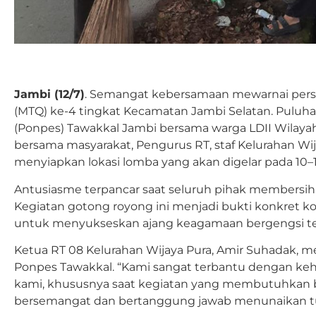
Jambi (12/7)
. Semangat kebersamaan mewarnai persi
(MTQ) ke-4 tingkat Kecamatan Jambi Selatan. Puluha
(Ponpes) Tawakkal Jambi bersama warga LDII Wilaya
bersama masyarakat, Pengurus RT, staf Kelurahan Wij
menyiapkan lokasi lomba yang akan digelar pada 10–12
Antusiasme terpancar saat seluruh pihak membersi
Kegiatan gotong royong ini menjadi bukti konkret k
untuk menyukseskan ajang keagamaan bergengsi te
Ketua RT 08 Kelurahan Wijaya Pura, Amir Suhadak, men
Ponpes Tawakkal. “Kami sangat terbantu dengan keh
kami, khususnya saat kegiatan yang membutuhkan ba
bersemangat dan bertanggung jawab menunaikan tug