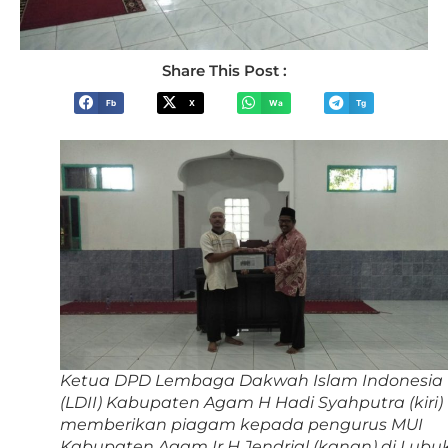
Share This Post :
Fb
X
Wa
Tg
Ketua DPD Lembaga Dakwah Islam Indonesia
(LDII) Kabupaten Agam H Hadi Syahputra (kiri)
memberikan piagam kepada pengurus MUI
Kabupaten Agam Ir H Jendrial (kanan) di Lubu