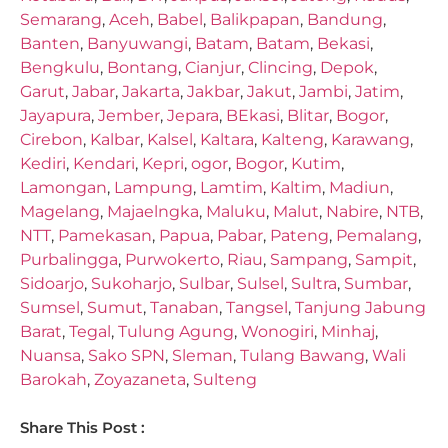
Semarang
,
Aceh
,
Babel
,
Balikpapan
,
Bandung
,
Banten
,
Banyuwangi
,
Batam
,
Batam
,
Bekasi
,
Bengkulu
,
Bontang
,
Cianjur
,
Clincing
,
Depok
,
Garut
,
Jabar
,
Jakarta
,
Jakbar
,
Jakut
,
Jambi
,
Jatim
,
Jayapura
,
Jember
,
Jepara
,
BEkasi
,
Blitar
,
Bogor
,
Cirebon
,
Kalbar
,
Kalsel
,
Kaltara
,
Kalteng
,
Karawang
,
Kediri
,
Kendari
,
Kepri
,
ogor
,
Bogor
,
Kutim
,
Lamongan
,
Lampung
,
Lamtim
,
Kaltim
,
Madiun
,
Magelang
,
Majaelngka
,
Maluku
,
Malut
,
Nabire
,
NTB
,
NTT
,
Pamekasan
,
Papua
,
Pabar
,
Pateng
,
Pemalang
,
Purbalingga
,
Purwokerto
,
Riau
,
Sampang
,
Sampit
,
Sidoarjo
,
Sukoharjo
,
Sulbar
,
Sulsel
,
Sultra
,
Sumbar
,
Sumsel
,
Sumut
,
Tanaban
,
Tangsel
,
Tanjung Jabung
Barat
,
Tegal
,
Tulung Agung
,
Wonogiri
,
Minhaj
,
Nuansa
,
Sako SPN
,
Sleman
,
Tulang Bawang
,
Wali
Barokah
,
Zoyazaneta
,
Sulteng
Share This Post :