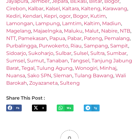
Jayapura
,
Jember
,
Jepara
,
BEkasi
,
Blitar
,
Bogor
,
Cirebon
,
Kalbar
,
Kalsel
,
Kaltara
,
Kalteng
,
Karawang
,
Kediri
,
Kendari
,
Kepri
,
ogor
,
Bogor
,
Kutim
,
Lamongan
,
Lampung
,
Lamtim
,
Kaltim
,
Madiun
,
Magelang
,
Majaelngka
,
Maluku
,
Malut
,
Nabire
,
NTB
,
NTT
,
Pamekasan
,
Papua
,
Pabar
,
Pateng
,
Pemalang
,
Purbalingga
,
Purwokerto
,
Riau
,
Sampang
,
Sampit
,
Sidoarjo
,
Sukoharjo
,
Sulbar
,
Sulsel
,
Sultra
,
Sumbar
,
Sumsel
,
Sumut
,
Tanaban
,
Tangsel
,
Tanjung Jabung
Barat
,
Tegal
,
Tulung Agung
,
Wonogiri
,
Minhaj
,
Nuansa
,
Sako SPN
,
Sleman
,
Tulang Bawang
,
Wali
Barokah
,
Zoyazaneta
,
Sulteng
Share This Post :
Fb
X
Wa
Tg