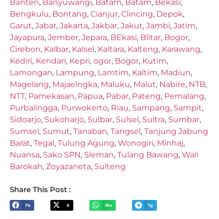
Banten
,
Banyuwangi
,
Batam
,
Batam
,
Bekasi
,
Bengkulu
,
Bontang
,
Cianjur
,
Clincing
,
Depok
,
Garut
,
Jabar
,
Jakarta
,
Jakbar
,
Jakut
,
Jambi
,
Jatim
,
Jayapura
,
Jember
,
Jepara
,
BEkasi
,
Blitar
,
Bogor
,
Cirebon
,
Kalbar
,
Kalsel
,
Kaltara
,
Kalteng
,
Karawang
,
Kediri
,
Kendari
,
Kepri
,
ogor
,
Bogor
,
Kutim
,
Lamongan
,
Lampung
,
Lamtim
,
Kaltim
,
Madiun
,
Magelang
,
Majaelngka
,
Maluku
,
Malut
,
Nabire
,
NTB
,
NTT
,
Pamekasan
,
Papua
,
Pabar
,
Pateng
,
Pemalang
,
Purbalingga
,
Purwokerto
,
Riau
,
Sampang
,
Sampit
,
Sidoarjo
,
Sukoharjo
,
Sulbar
,
Sulsel
,
Sultra
,
Sumbar
,
Sumsel
,
Sumut
,
Tanaban
,
Tangsel
,
Tanjung Jabung
Barat
,
Tegal
,
Tulung Agung
,
Wonogiri
,
Minhaj
,
Nuansa
,
Sako SPN
,
Sleman
,
Tulang Bawang
,
Wali
Barokah
,
Zoyazaneta
,
Sulteng
Share This Post :
Fb
X
Wa
Tg