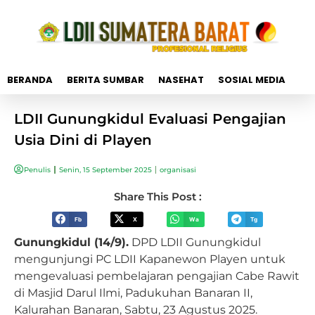
BERANDA
BERITA SUMBAR
NASEHAT
SOSIAL MEDIA
LDII Gunungkidul Evaluasi Pengajian
Usia Dini di Playen
Penulis
Senin, 15 September 2025
organisasi
Share This Post :
Fb
X
Wa
Tg
Gunungkidul (14/9).
DPD LDII Gunungkidul
mengunjungi PC LDII Kapanewon Playen untuk
mengevaluasi pembelajaran pengajian Cabe Rawit
di Masjid Darul Ilmi, Padukuhan Banaran II,
Kalurahan Banaran, Sabtu, 23 Agustus 2025.