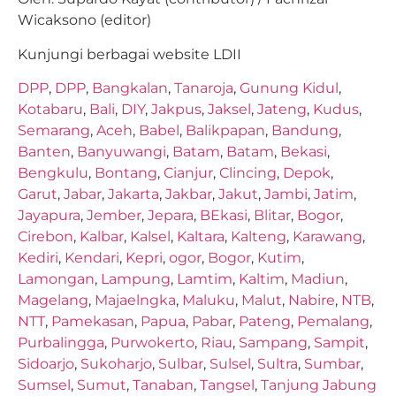
Wicaksono (editor)
Kunjungi berbagai website LDII
DPP
,
DPP
,
Bangkalan
,
Tanaroja
,
Gunung Kidul
,
Kotabaru
,
Bali
,
DIY
,
Jakpus
,
Jaksel
,
Jateng
,
Kudus
,
Semarang
,
Aceh
,
Babel
,
Balikpapan
,
Bandung
,
Banten
,
Banyuwangi
,
Batam
,
Batam
,
Bekasi
,
Bengkulu
,
Bontang
,
Cianjur
,
Clincing
,
Depok
,
Garut
,
Jabar
,
Jakarta
,
Jakbar
,
Jakut
,
Jambi
,
Jatim
,
Jayapura
,
Jember
,
Jepara
,
BEkasi
,
Blitar
,
Bogor
,
Cirebon
,
Kalbar
,
Kalsel
,
Kaltara
,
Kalteng
,
Karawang
,
Kediri
,
Kendari
,
Kepri
,
ogor
,
Bogor
,
Kutim
,
Lamongan
,
Lampung
,
Lamtim
,
Kaltim
,
Madiun
,
Magelang
,
Majaelngka
,
Maluku
,
Malut
,
Nabire
,
NTB
,
NTT
,
Pamekasan
,
Papua
,
Pabar
,
Pateng
,
Pemalang
,
Purbalingga
,
Purwokerto
,
Riau
,
Sampang
,
Sampit
,
Sidoarjo
,
Sukoharjo
,
Sulbar
,
Sulsel
,
Sultra
,
Sumbar
,
Sumsel
,
Sumut
,
Tanaban
,
Tangsel
,
Tanjung Jabung