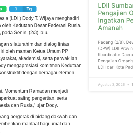
LDII Sumbar
a
Tg
Pengajian O
sia (LDII) Dody T. Wijaya menghadiri
Ingatkan P
 oleh Kedutaan Besar Federasi Rusia.
Amanah
 pada Senin, (2/3) lalu.
Padang (2/8). De
an silaturahim dan dialog lintas
(DPW) LDII Provin
adiri oleh mantan Ketua Umum PP
Koordinator Daera
arakat, akademisi, serta perwakilan
Pengajian Organis
Dody mengapresiasi komitmen Kedutaan
LDII dari Kota P
onstruktif dengan berbagai elemen
Agustus 2, 2026
1
ini. Momentum Ramadan menjadi
erkuat saling pengertian, serta
esia dan Rusia,” ujar Dody.
yang bergerak di bidang dakwah dan
emberikan manfaat bagi umat dan
.