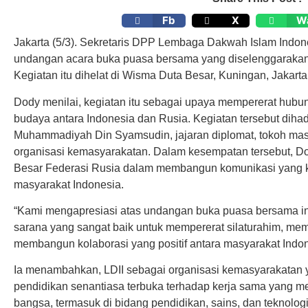
Fb
X
W
Jakarta (5/3). Sekretaris DPP Lembaga Dakwah Islam Indone
undangan acara buka puasa bersama yang diselenggarakan
Kegiatan itu dihelat di Wisma Duta Besar, Kuningan, Jakarta,
Dody menilai, kegiatan itu sebagai upaya mempererat hubung
budaya antara Indonesia dan Rusia. Kegiatan tersebut dih
Muhammadiyah Din Syamsudin, jajaran diplomat, tokoh masy
organisasi kemasyarakatan. Dalam kesempatan tersebut, 
Besar Federasi Rusia dalam membangun komunikasi yang k
masyarakat Indonesia.
“Kami mengapresiasi atas undangan buka puasa bersama 
sarana yang sangat baik untuk mempererat silaturahim, memp
membangun kolaborasi yang positif antara masyarakat Indon
Ia menambahkan, LDII sebagai organisasi kemasyarakatan 
pendidikan senantiasa terbuka terhadap kerja sama yang m
bangsa, termasuk di bidang pendidikan, sains, dan teknologi