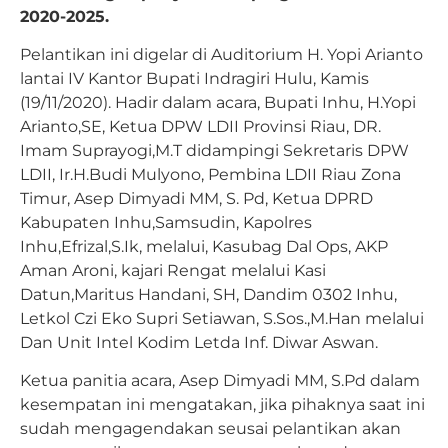
2020-2025.
Pelantikan ini digelar di Auditorium H. Yopi Arianto
lantai IV Kantor Bupati Indragiri Hulu, Kamis
(19/11/2020). Hadir dalam acara, Bupati Inhu, H.Yopi
Arianto,SE, Ketua DPW LDII Provinsi Riau, DR.
Imam Suprayogi,M.T didampingi Sekretaris DPW
LDII, Ir.H.Budi Mulyono, Pembina LDII Riau Zona
Timur, Asep Dimyadi MM, S. Pd, Ketua DPRD
Kabupaten Inhu,Samsudin, Kapolres
Inhu,Efrizal,S.Ik, melalui, Kasubag Dal Ops, AKP
Aman Aroni, kajari Rengat melalui Kasi
Datun,Maritus Handani, SH, Dandim 0302 Inhu,
Letkol Czi Eko Supri Setiawan, S.Sos.,M.Han melalui
Dan Unit Intel Kodim Letda Inf. Diwar Aswan.
Ketua panitia acara, Asep Dimyadi MM, S.Pd dalam
kesempatan ini mengatakan, jika pihaknya saat ini
sudah mengagendakan seusai pelantikan akan