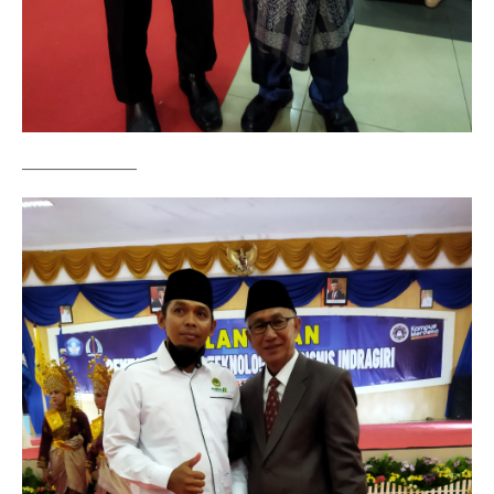
——————–