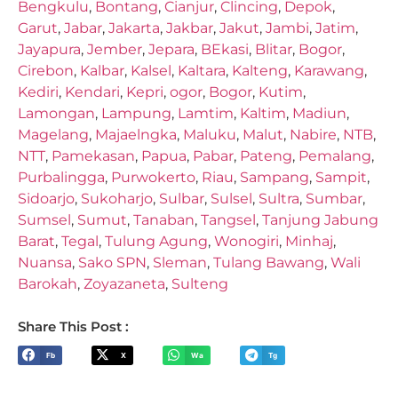
Bengkulu
,
Bontang
,
Cianjur
,
Clincing
,
Depok
,
Garut
,
Jabar
,
Jakarta
,
Jakbar
,
Jakut
,
Jambi
,
Jatim
,
Jayapura
,
Jember
,
Jepara
,
BEkasi
,
Blitar
,
Bogor
,
Cirebon
,
Kalbar
,
Kalsel
,
Kaltara
,
Kalteng
,
Karawang
,
Kediri
,
Kendari
,
Kepri
,
ogor
,
Bogor
,
Kutim
,
Lamongan
,
Lampung
,
Lamtim
,
Kaltim
,
Madiun
,
Magelang
,
Majaelngka
,
Maluku
,
Malut
,
Nabire
,
NTB
,
NTT
,
Pamekasan
,
Papua
,
Pabar
,
Pateng
,
Pemalang
,
Purbalingga
,
Purwokerto
,
Riau
,
Sampang
,
Sampit
,
Sidoarjo
,
Sukoharjo
,
Sulbar
,
Sulsel
,
Sultra
,
Sumbar
,
Sumsel
,
Sumut
,
Tanaban
,
Tangsel
,
Tanjung Jabung
Barat
,
Tegal
,
Tulung Agung
,
Wonogiri
,
Minhaj
,
Nuansa
,
Sako SPN
,
Sleman
,
Tulang Bawang
,
Wali
Barokah
,
Zoyazaneta
,
Sulteng
Share This Post :
Fb
X
Wa
Tg