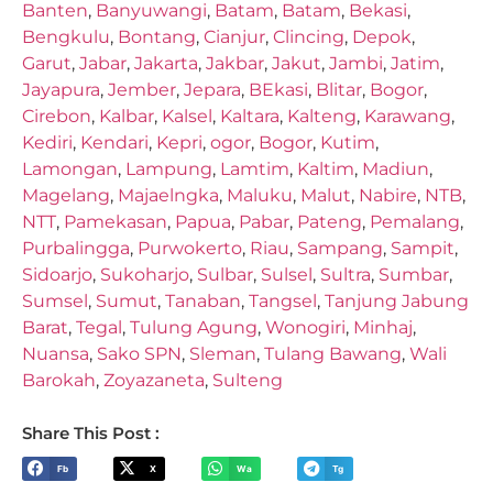
Banten
,
Banyuwangi
,
Batam
,
Batam
,
Bekasi
,
Bengkulu
,
Bontang
,
Cianjur
,
Clincing
,
Depok
,
Garut
,
Jabar
,
Jakarta
,
Jakbar
,
Jakut
,
Jambi
,
Jatim
,
Jayapura
,
Jember
,
Jepara
,
BEkasi
,
Blitar
,
Bogor
,
Cirebon
,
Kalbar
,
Kalsel
,
Kaltara
,
Kalteng
,
Karawang
,
Kediri
,
Kendari
,
Kepri
,
ogor
,
Bogor
,
Kutim
,
Lamongan
,
Lampung
,
Lamtim
,
Kaltim
,
Madiun
,
Magelang
,
Majaelngka
,
Maluku
,
Malut
,
Nabire
,
NTB
,
NTT
,
Pamekasan
,
Papua
,
Pabar
,
Pateng
,
Pemalang
,
Purbalingga
,
Purwokerto
,
Riau
,
Sampang
,
Sampit
,
Sidoarjo
,
Sukoharjo
,
Sulbar
,
Sulsel
,
Sultra
,
Sumbar
,
Sumsel
,
Sumut
,
Tanaban
,
Tangsel
,
Tanjung Jabung
Barat
,
Tegal
,
Tulung Agung
,
Wonogiri
,
Minhaj
,
Nuansa
,
Sako SPN
,
Sleman
,
Tulang Bawang
,
Wali
Barokah
,
Zoyazaneta
,
Sulteng
Share This Post :
Fb
X
Wa
Tg