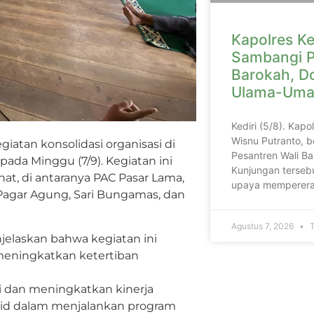
Kapolres Ke
Sambangi P
Barokah, D
Ulama-Uma
Kediri (5/8). Kapo
Wisnu Putranto, b
atan konsolidasi organisasi di
Pesantren Wali Ba
 pada Minggu (7/9). Kegiatan ini
Kunjungan tersebu
at, di antaranya PAC Pasar Lama,
upaya memperera
Pagar Agung, Sari Bungamas, dan
Agustus 7, 2026
T
elaskan bahwa kegiatan ini
 meningkatkan ketertiban
i dan meningkatkan kinerja
 solid dalam menjalankan program