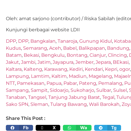
Oleh: amat sarjono (contributor) / Riska Sabilah (editor
Kunjungi berbagai website LDII
DPP
,
DPP
,
Bangkalan
,
Tanaroja
,
Gunung Kidul
,
Kotaba
Kudus
,
Semarang
,
Aceh
,
Babel
,
Balikpapan
,
Bandung
Batam
,
Bekasi
,
Bengkulu
,
Bontang
,
Cianjur
,
Clincing
,
Jakut
,
Jambi
,
Jatim
,
Jayapura
,
Jember
,
Jepara
,
BEkasi
,
Kaltara
,
Kalteng
,
Karawang
,
Kediri
,
Kendari
,
Kepri
,
ogor
Lampung
,
Lamtim
,
Kaltim
,
Madiun
,
Magelang
,
Majael
NTT
,
Pamekasan
,
Papua
,
Pabar
,
Pateng
,
Pemalang
,
Pu
Sampang
,
Sampit
,
Sidoarjo
,
Sukoharjo
,
Sulbar
,
Sulsel
,
Tanaban
,
Tangsel
,
Tanjung Jabung Barat
,
Tegal
,
Tulun
Sako SPN
,
Sleman
,
Tulang Bawang
,
Wali Barokah
,
Zoy
Share This Post :
Fb
X
Wa
Tg