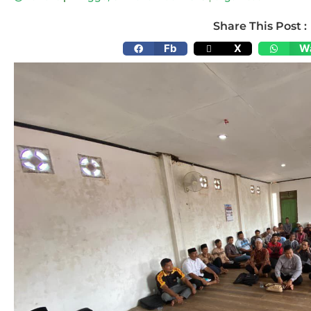
Share This Post :
Fb
X
W