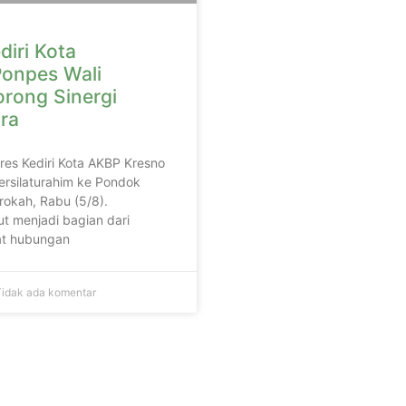
diri Kota
onpes Wali
orong Sinergi
ra
lres Kediri Kota AKBP Kresno
ersilaturahim ke Pondok
rokah, Rabu (5/8).
t menjadi bagian dari
t hubungan
idak ada komentar