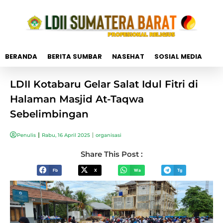
BERANDA
BERITA SUMBAR
NASEHAT
SOSIAL MEDIA
LDII Kotabaru Gelar Salat Idul Fitri di
Halaman Masjid At-Taqwa
Sebelimbingan
Penulis
Rabu, 16 April 2025
organisasi
Share This Post :
Fb
X
Wa
Tg