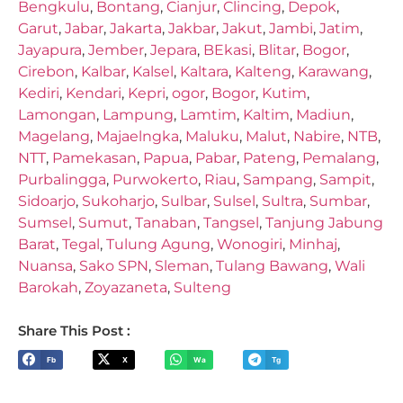
Bengkulu
,
Bontang
,
Cianjur
,
Clincing
,
Depok
,
Garut
,
Jabar
,
Jakarta
,
Jakbar
,
Jakut
,
Jambi
,
Jatim
,
Jayapura
,
Jember
,
Jepara
,
BEkasi
,
Blitar
,
Bogor
,
Cirebon
,
Kalbar
,
Kalsel
,
Kaltara
,
Kalteng
,
Karawang
,
Kediri
,
Kendari
,
Kepri
,
ogor
,
Bogor
,
Kutim
,
Lamongan
,
Lampung
,
Lamtim
,
Kaltim
,
Madiun
,
Magelang
,
Majaelngka
,
Maluku
,
Malut
,
Nabire
,
NTB
,
NTT
,
Pamekasan
,
Papua
,
Pabar
,
Pateng
,
Pemalang
,
Purbalingga
,
Purwokerto
,
Riau
,
Sampang
,
Sampit
,
Sidoarjo
,
Sukoharjo
,
Sulbar
,
Sulsel
,
Sultra
,
Sumbar
,
Sumsel
,
Sumut
,
Tanaban
,
Tangsel
,
Tanjung Jabung
Barat
,
Tegal
,
Tulung Agung
,
Wonogiri
,
Minhaj
,
Nuansa
,
Sako SPN
,
Sleman
,
Tulang Bawang
,
Wali
Barokah
,
Zoyazaneta
,
Sulteng
Share This Post :
Fb
X
Wa
Tg