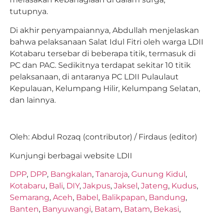
tutupnya.
Di akhir penyampaiannya, Abdullah menjelaskan
bahwa pelaksanaan Salat Idul Fitri oleh warga LDII
Kotabaru tersebar di beberapa titik, termasuk di
PC dan PAC. Sedikitnya terdapat sekitar 10 titik
pelaksanaan, di antaranya PC LDII Pulaulaut
Kepulauan, Kelumpang Hilir, Kelumpang Selatan,
dan lainnya.
Oleh: Abdul Rozaq (contributor) / Firdaus (editor)
Kunjungi berbagai website LDII
DPP
,
DPP
,
Bangkalan
,
Tanaroja
,
Gunung Kidul
,
Kotabaru
,
Bali
,
DIY
,
Jakpus
,
Jaksel
,
Jateng
,
Kudus
,
Semarang
,
Aceh
,
Babel
,
Balikpapan
,
Bandung
,
Banten
,
Banyuwangi
,
Batam
,
Batam
,
Bekasi
,