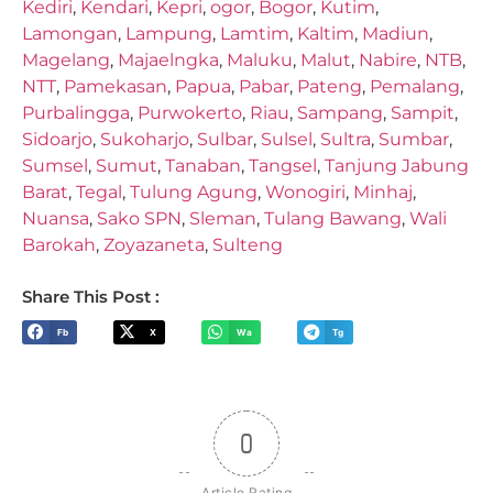
Kediri
,
Kendari
,
Kepri
,
ogor
,
Bogor
,
Kutim
,
Lamongan
,
Lampung
,
Lamtim
,
Kaltim
,
Madiun
,
Magelang
,
Majaelngka
,
Maluku
,
Malut
,
Nabire
,
NTB
,
NTT
,
Pamekasan
,
Papua
,
Pabar
,
Pateng
,
Pemalang
,
Purbalingga
,
Purwokerto
,
Riau
,
Sampang
,
Sampit
,
Sidoarjo
,
Sukoharjo
,
Sulbar
,
Sulsel
,
Sultra
,
Sumbar
,
Sumsel
,
Sumut
,
Tanaban
,
Tangsel
,
Tanjung Jabung
Barat
,
Tegal
,
Tulung Agung
,
Wonogiri
,
Minhaj
,
Nuansa
,
Sako SPN
,
Sleman
,
Tulang Bawang
,
Wali
Barokah
,
Zoyazaneta
,
Sulteng
Share This Post :
Fb
X
Wa
Tg
0
Article Rating