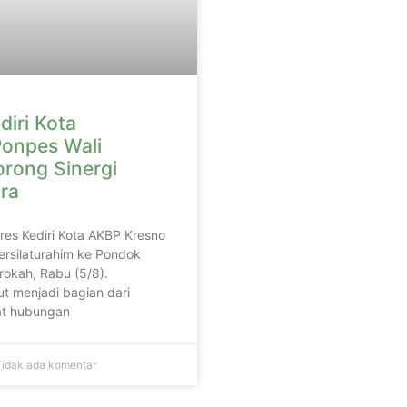
diri Kota
onpes Wali
orong Sinergi
ra
lres Kediri Kota AKBP Kresno
ersilaturahim ke Pondok
rokah, Rabu (5/8).
t menjadi bagian dari
t hubungan
idak ada komentar