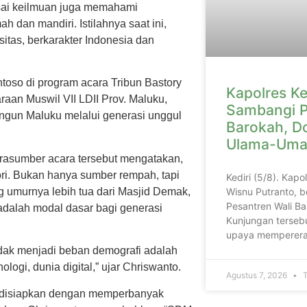
asai keilmuan juga memahami
h dan mandiri. Istilahnya saat ini,
sitas, berkarakter Indonesia dan
oso di program acara Tribun Bastory
Kapolres Ke
raan Muswil VII LDII Prov. Maluku,
Sambangi P
ngun Maluku melalui generasi unggul
Barokah, D
Ulama-Uma
rasumber acara tersebut mengatakan,
tori. Bukan hanya sumber rempah, tapi
Kediri (5/8). Kapo
g umurnya lebih tua dari Masjid Demak,
Wisnu Putranto, b
Pesantren Wali Ba
 adalah modal dasar bagi generasi
Kunjungan tersebu
upaya memperera
dak menjadi beban demografi adalah
logi, dunia digital,” ujar Chriswanto.
Agustus 7, 2026
T
g disiapkan dengan memperbanyak