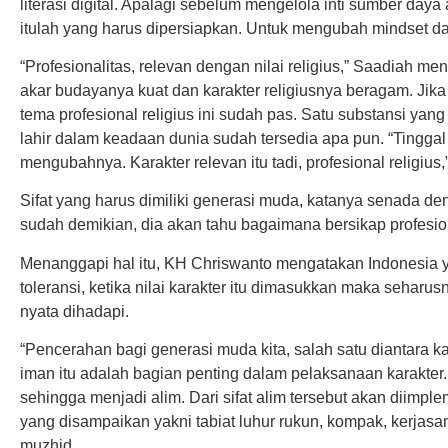
literasi digital. Apalagi sebelum mengelola inti sumber d
itulah yang harus dipersiapkan. Untuk mengubah mindset da
“Profesionalitas, relevan dengan nilai religius,” Saadiah me
akar budayanya kuat dan karakter religiusnya beragam. Ji
tema profesional religius ini sudah pas. Satu substansi yan
lahir dalam keadaan dunia sudah tersedia apa pun. “Tingga
mengubahnya. Karakter relevan itu tadi, profesional religius,
Sifat yang harus dimiliki generasi muda, katanya senada de
sudah demikian, dia akan tahu bagaimana bersikap profesiona
Menanggapi hal itu, KH Chriswanto mengatakan Indonesia 
toleransi, ketika nilai karakter itu dimasukkan maka seharus
nyata dihadapi.
“Pencerahan bagi generasi muda kita, salah satu diantara k
iman itu adalah bagian penting dalam pelaksanaan karakter. 
sehingga menjadi alim. Dari sifat alim tersebut akan diimplem
yang disampaikan yakni tabiat luhur rukun, kompak, kerjasa
muzhid.