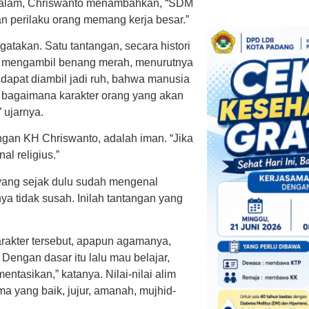
aya alam, Chriswanto menambahkan, “SDM
n perilaku orang memang kerja besar.”
ngatakan. Satu tantangan, secara histori
ka mengambil benang merah, menurutnya
g dapat diambil jadi ruh, bahwa manusia
l bagaimana karakter orang yang akan
” ujarnya.
ngan KH Chriswanto, adalah iman. “Jika
l religius.”
yang sejak dulu sudah mengenal
nya tidak susah. Inilah tantangan yang
arakter tersebut, apapun agamanya,
Dengan dasar itu lalu mau belajar,
entasikan,” katanya. Nilai-nilai alim
ma yang baik, jujur, amanah, mujhid-