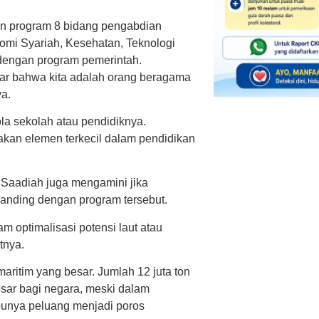
an program 8 bidang pengabdian
omi Syariah, Kesehatan, Teknologi
 dengan program pemerintah.
dar bahwa kita adalah orang beragama
ya.
la sekolah atau pendidiknya.
takan elemen terkecil dalam pendidikan
Saadiah juga mengamini jika
anding dengan program tersebut.
 optimalisasi potensi laut atau
tnya.
aritim yang besar. Jumlah 12 juta ton
esar bagi negara, meski dalam
 punya peluang menjadi poros