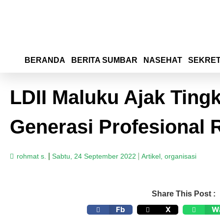
BERANDA
BERITA SUMBAR
NASEHAT
SEKRET
LDII Maluku Ajak Ting
Generasi Profesional R
rohmat s.
Sabtu, 24 September 2022
Artikel
,
organisasi
Share This Post :
Fb
X
W