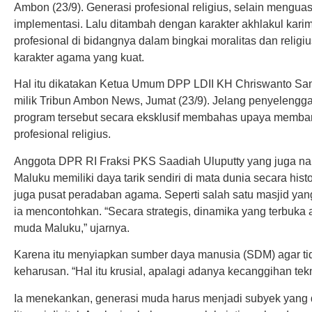
Ambon (23/9). Generasi profesional religius, selain mengu
implementasi. Lalu ditambah dengan karakter akhlakul karima
profesional di bidangnya dalam bingkai moralitas dan religiu
karakter agama yang kuat.
Hal itu dikatakan Ketua Umum DPP LDII KH Chriswanto Sant
milik Tribun Ambon News, Jumat (23/9). Jelang penyelengga
program tersebut secara eksklusif membahas upaya memba
profesional religius.
Anggota DPR RI Fraksi PKS Saadiah Uluputty yang juga na
Maluku memiliki daya tarik sendiri di mata dunia secara his
juga pusat peradaban agama. Seperti salah satu masjid yan
ia mencontohkan. “Secara strategis, dinamika yang terbuka
muda Maluku,” ujarnya.
Karena itu menyiapkan sumber daya manusia (SDM) agar ti
keharusan. “Hal itu krusial, apalagi adanya kecanggihan tekno
Ia menekankan, generasi muda harus menjadi subyek yan