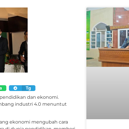
a
Tg
 pendidikan dan ekonomi.
ombang industri 4.0 menuntut
bidang ekonomi mengubah cara
ara di dunia pendidikan, memberi