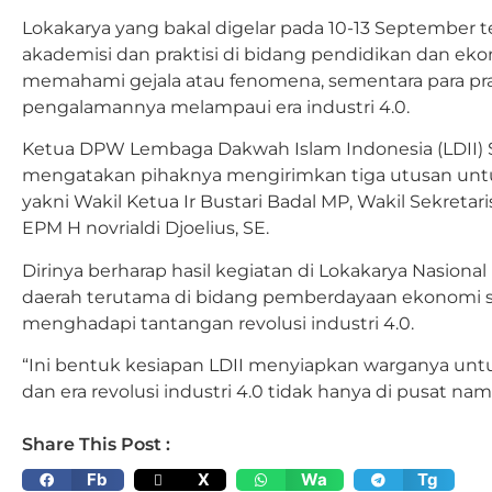
Lokakarya yang bakal digelar pada 10-13 September t
akademisi dan praktisi di bidang pendidikan dan ekonom
memahami gejala atau fenomena, sementara para pr
pengalamannya melampaui era industri 4.0.
Ketua DPW Lembaga Dakwah Islam Indonesia (LDII) S
mengatakan pihaknya mengirimkan tiga utusan untu
yakni Wakil Ketua Ir Bustari Badal MP, Wakil Sekreta
EPM H novrialdi Djoelius, SE.
Dirinya berharap hasil kegiatan di Lokakarya Nasional
daerah terutama di bidang pemberdayaan ekonomi s
menghadapi tantangan revolusi industri 4.0.
“Ini bentuk kesiapan LDII menyiapkan warganya un
dan era revolusi industri 4.0 tidak hanya di pusat nam
Share This Post :
Fb
X
Wa
Tg