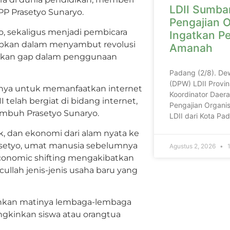
LDII Sumbar
DPP Prasetyo Sunaryo.
Pengajian O
to, sekaligus menjadi pembicara
Ingatkan P
iapkan dalam menyambut revolusi
Amanah
angkan gap dalam penggunaan
Padang (2/8). De
(DPW) LDII Provin
ganya untuk memanfaatkan internet
Koordinator Daera
telah bergiat di bidang internet,
Pengajian Organis
 imbuh Prasetyo Sunaryo.
LDII dari Kota P
ik, dan ekonomi dari alam nyata ke
setyo, umat manusia sebelumnya
Agustus 2, 2026
1
a economic shifting mengakibatkan
ullah jenis-jenis usaha baru yang
inkan matinya lembaga-lembaga
ungkinkan siswa atau orangtua