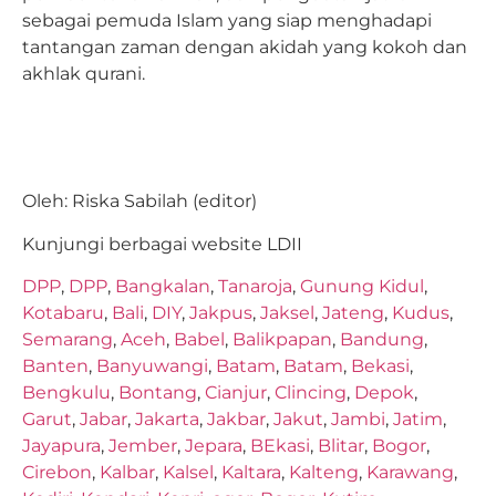
sebagai pemuda Islam yang siap menghadapi
tantangan zaman dengan akidah yang kokoh dan
akhlak qurani.
Oleh: Riska Sabilah (editor)
Kunjungi berbagai website LDII
DPP
,
DPP
,
Bangkalan
,
Tanaroja
,
Gunung Kidul
,
Kotabaru
,
Bali
,
DIY
,
Jakpus
,
Jaksel
,
Jateng
,
Kudus
,
Semarang
,
Aceh
,
Babel
,
Balikpapan
,
Bandung
,
Banten
,
Banyuwangi
,
Batam
,
Batam
,
Bekasi
,
Bengkulu
,
Bontang
,
Cianjur
,
Clincing
,
Depok
,
Garut
,
Jabar
,
Jakarta
,
Jakbar
,
Jakut
,
Jambi
,
Jatim
,
Jayapura
,
Jember
,
Jepara
,
BEkasi
,
Blitar
,
Bogor
,
Cirebon
,
Kalbar
,
Kalsel
,
Kaltara
,
Kalteng
,
Karawang
,