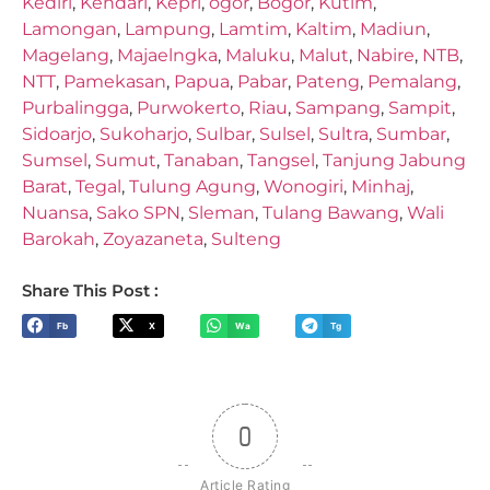
Kediri
,
Kendari
,
Kepri
,
ogor
,
Bogor
,
Kutim
,
Lamongan
,
Lampung
,
Lamtim
,
Kaltim
,
Madiun
,
Magelang
,
Majaelngka
,
Maluku
,
Malut
,
Nabire
,
NTB
,
NTT
,
Pamekasan
,
Papua
,
Pabar
,
Pateng
,
Pemalang
,
Purbalingga
,
Purwokerto
,
Riau
,
Sampang
,
Sampit
,
Sidoarjo
,
Sukoharjo
,
Sulbar
,
Sulsel
,
Sultra
,
Sumbar
,
Sumsel
,
Sumut
,
Tanaban
,
Tangsel
,
Tanjung Jabung
Barat
,
Tegal
,
Tulung Agung
,
Wonogiri
,
Minhaj
,
Nuansa
,
Sako SPN
,
Sleman
,
Tulang Bawang
,
Wali
Barokah
,
Zoyazaneta
,
Sulteng
Share This Post :
Fb
X
Wa
Tg
0
Article Rating