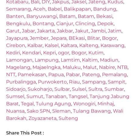
Kotabaru
,
Bali
,
DIY
,
Jakpus
,
Jaksel
,
Jateng
,
Kudus
,
Semarang
,
Aceh
,
Babel
,
Balikpapan
,
Bandung
,
Banten
,
Banyuwangi
,
Batam
,
Batam
,
Bekasi
,
Bengkulu
,
Bontang
,
Cianjur
,
Clincing
,
Depok
,
Garut
,
Jabar
,
Jakarta
,
Jakbar
,
Jakut
,
Jambi
,
Jatim
,
Jayapura
,
Jember
,
Jepara
,
BEkasi
,
Blitar
,
Bogor
,
Cirebon
,
Kalbar
,
Kalsel
,
Kaltara
,
Kalteng
,
Karawang
,
Kediri
,
Kendari
,
Kepri
,
ogor
,
Bogor
,
Kutim
,
Lamongan
,
Lampung
,
Lamtim
,
Kaltim
,
Madiun
,
Magelang
,
Majaelngka
,
Maluku
,
Malut
,
Nabire
,
NTB
,
NTT
,
Pamekasan
,
Papua
,
Pabar
,
Pateng
,
Pemalang
,
Purbalingga
,
Purwokerto
,
Riau
,
Sampang
,
Sampit
,
Sidoarjo
,
Sukoharjo
,
Sulbar
,
Sulsel
,
Sultra
,
Sumbar
,
Sumsel
,
Sumut
,
Tanaban
,
Tangsel
,
Tanjung Jabung
Barat
,
Tegal
,
Tulung Agung
,
Wonogiri
,
Minhaj
,
Nuansa
,
Sako SPN
,
Sleman
,
Tulang Bawang
,
Wali
Barokah
,
Zoyazaneta
,
Sulteng
Share This Post :