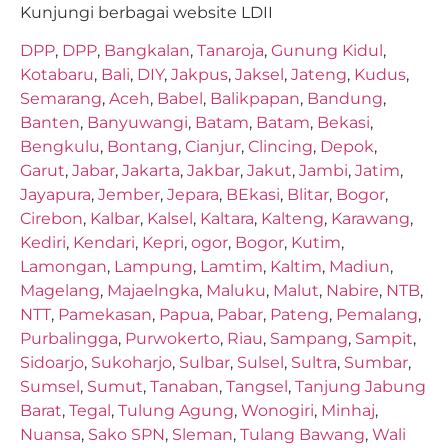
Kunjungi berbagai website LDII
DPP
,
DPP
,
Bangkalan
,
Tanaroja
,
Gunung Kidul
,
Kotabaru
,
Bali
,
DIY
,
Jakpus
,
Jaksel
,
Jateng
,
Kudus
,
Semarang
,
Aceh
,
Babel
,
Balikpapan
,
Bandung
,
Banten
,
Banyuwangi
,
Batam
,
Batam
,
Bekasi
,
Bengkulu
,
Bontang
,
Cianjur
,
Clincing
,
Depok
,
Garut
,
Jabar
,
Jakarta
,
Jakbar
,
Jakut
,
Jambi
,
Jatim
,
Jayapura
,
Jember
,
Jepara
,
BEkasi
,
Blitar
,
Bogor
,
Cirebon
,
Kalbar
,
Kalsel
,
Kaltara
,
Kalteng
,
Karawang
,
Kediri
,
Kendari
,
Kepri
,
ogor
,
Bogor
,
Kutim
,
Lamongan
,
Lampung
,
Lamtim
,
Kaltim
,
Madiun
,
Magelang
,
Majaelngka
,
Maluku
,
Malut
,
Nabire
,
NTB
,
NTT
,
Pamekasan
,
Papua
,
Pabar
,
Pateng
,
Pemalang
,
Purbalingga
,
Purwokerto
,
Riau
,
Sampang
,
Sampit
,
Sidoarjo
,
Sukoharjo
,
Sulbar
,
Sulsel
,
Sultra
,
Sumbar
,
Sumsel
,
Sumut
,
Tanaban
,
Tangsel
,
Tanjung Jabung
Barat
,
Tegal
,
Tulung Agung
,
Wonogiri
,
Minhaj
,
Nuansa
,
Sako SPN
,
Sleman
,
Tulang Bawang
,
Wali