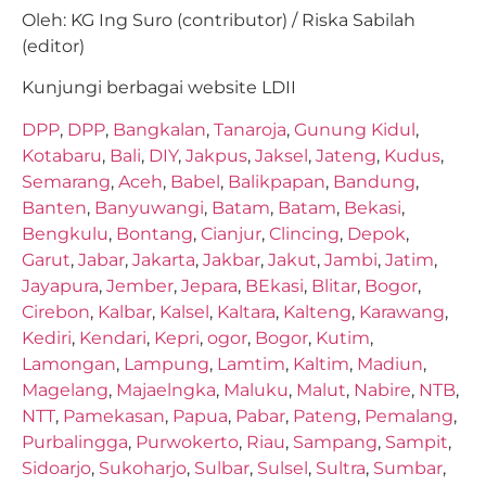
Oleh: KG Ing Suro (contributor) / Riska Sabilah
(editor)
Kunjungi berbagai website LDII
DPP
,
DPP
,
Bangkalan
,
Tanaroja
,
Gunung Kidul
,
Kotabaru
,
Bali
,
DIY
,
Jakpus
,
Jaksel
,
Jateng
,
Kudus
,
Semarang
,
Aceh
,
Babel
,
Balikpapan
,
Bandung
,
Banten
,
Banyuwangi
,
Batam
,
Batam
,
Bekasi
,
Bengkulu
,
Bontang
,
Cianjur
,
Clincing
,
Depok
,
Garut
,
Jabar
,
Jakarta
,
Jakbar
,
Jakut
,
Jambi
,
Jatim
,
Jayapura
,
Jember
,
Jepara
,
BEkasi
,
Blitar
,
Bogor
,
Cirebon
,
Kalbar
,
Kalsel
,
Kaltara
,
Kalteng
,
Karawang
,
Kediri
,
Kendari
,
Kepri
,
ogor
,
Bogor
,
Kutim
,
Lamongan
,
Lampung
,
Lamtim
,
Kaltim
,
Madiun
,
Magelang
,
Majaelngka
,
Maluku
,
Malut
,
Nabire
,
NTB
,
NTT
,
Pamekasan
,
Papua
,
Pabar
,
Pateng
,
Pemalang
,
Purbalingga
,
Purwokerto
,
Riau
,
Sampang
,
Sampit
,
Sidoarjo
,
Sukoharjo
,
Sulbar
,
Sulsel
,
Sultra
,
Sumbar
,