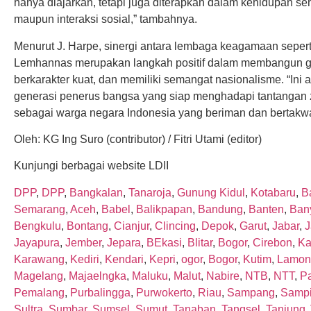
hanya diajarkan, tetapi juga diterapkan dalam kehidupan seha
maupun interaksi sosial,” tambahnya.
Menurut J. Harpe, sinergi antara lembaga keagamaan sepert
Lemhannas merupakan langkah positif dalam membangun ge
berkarakter kuat, dan memiliki semangat nasionalisme. “Ini
generasi penerus bangsa yang siap menghadapi tantangan za
sebagai warga negara Indonesia yang beriman dan bertakw
Oleh: KG Ing Suro (contributor) / Fitri Utami (editor)
Kunjungi berbagai website LDII
DPP
,
DPP
,
Bangkalan
,
Tanaroja
,
Gunung Kidul
,
Kotabaru
,
Ba
Semarang
,
Aceh
,
Babel
,
Balikpapan
,
Bandung
,
Banten
,
Ban
Bengkulu
,
Bontang
,
Cianjur
,
Clincing
,
Depok
,
Garut
,
Jabar
,
J
Jayapura
,
Jember
,
Jepara
,
BEkasi
,
Blitar
,
Bogor
,
Cirebon
,
Ka
Karawang
,
Kediri
,
Kendari
,
Kepri
,
ogor
,
Bogor
,
Kutim
,
Lamon
Magelang
,
Majaelngka
,
Maluku
,
Malut
,
Nabire
,
NTB
,
NTT
,
P
Pemalang
,
Purbalingga
,
Purwokerto
,
Riau
,
Sampang
,
Sampi
Sultra
,
Sumbar
,
Sumsel
,
Sumut
,
Tanaban
,
Tangsel
,
Tanjung 