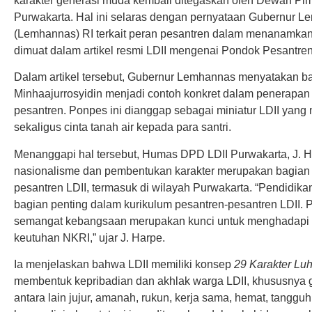
karakter generasi muda kembali ditegaskan oleh Dewan Pi
Purwakarta. Hal ini selaras dengan pernyataan Gubernur 
(Lemhannas) RI terkait peran pesantren dalam menanamkan
dimuat dalam artikel resmi LDII mengenai Pondok Pesantren
Dalam artikel tersebut, Gubernur Lemhannas menyatakan 
Minhaajurrosyidin menjadi contoh konkret dalam penerapan n
pesantren. Ponpes ini dianggap sebagai miniatur LDII yang
sekaligus cinta tanah air kepada para santri.
Menanggapi hal tersebut, Humas DPD LDII Purwakarta, J. H
nasionalisme dan pembentukan karakter merupakan bagian i
pesantren LDII, termasuk di wilayah Purwakarta. “Pendidika
bagian penting dalam kurikulum pesantren-pesantren LDII. 
semangat kebangsaan merupakan kunci untuk menghadapi
keutuhan NKRI,” ujar J. Harpe.
Ia menjelaskan bahwa LDII memiliki konsep
29 Karakter Lu
membentuk kepribadian dan akhlak warga LDII, khususnya ge
antara lain jujur, amanah, rukun, kerja sama, hemat, tangguh, 