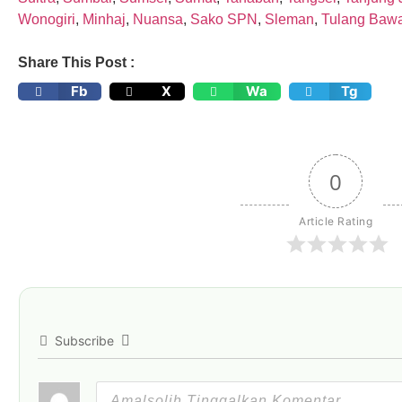
Wonogiri
,
Minhaj
,
Nuansa
,
Sako SPN
,
Sleman
,
Tulang Baw
Share This Post :
Fb
X
Wa
Tg
0
Article Rating
Subscribe