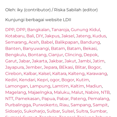
Oleh: iky (contributor) / Riska Sabilah (editor)
Kunjungi berbagai website LDII
DPP
,
DPP
,
Bangkalan
,
Tanaroja
,
Gunung Kidul
,
Kotabaru
,
Bali
,
DIY
,
Jakpus
,
Jaksel
,
Jateng
,
Kudus
,
Semarang
,
Aceh
,
Babel
,
Balikpapan
,
Bandung
,
Banten
,
Banyuwangi
,
Batam
,
Batam
,
Bekasi
,
Bengkulu
,
Bontang
,
Cianjur
,
Clincing
,
Depok
,
Garut
,
Jabar
,
Jakarta
,
Jakbar
,
Jakut
,
Jambi
,
Jatim
,
Jayapura
,
Jember
,
Jepara
,
BEkasi
,
Blitar
,
Bogor
,
Cirebon
,
Kalbar
,
Kalsel
,
Kaltara
,
Kalteng
,
Karawang
,
Kediri
,
Kendari
,
Kepri
,
ogor
,
Bogor
,
Kutim
,
Lamongan
,
Lampung
,
Lamtim
,
Kaltim
,
Madiun
,
Magelang
,
Majaelngka
,
Maluku
,
Malut
,
Nabire
,
NTB
,
NTT
,
Pamekasan
,
Papua
,
Pabar
,
Pateng
,
Pemalang
,
Purbalingga
,
Purwokerto
,
Riau
,
Sampang
,
Sampit
,
Sidoarjo
,
Sukoharjo
,
Sulbar
,
Sulsel
,
Sultra
,
Sumbar
,