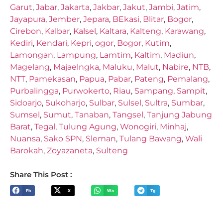
Garut
,
Jabar
,
Jakarta
,
Jakbar
,
Jakut
,
Jambi
,
Jatim
,
Jayapura
,
Jember
,
Jepara
,
BEkasi
,
Blitar
,
Bogor
,
Cirebon
,
Kalbar
,
Kalsel
,
Kaltara
,
Kalteng
,
Karawang
,
Kediri
,
Kendari
,
Kepri
,
ogor
,
Bogor
,
Kutim
,
Lamongan
,
Lampung
,
Lamtim
,
Kaltim
,
Madiun
,
Magelang
,
Majaelngka
,
Maluku
,
Malut
,
Nabire
,
NTB
,
NTT
,
Pamekasan
,
Papua
,
Pabar
,
Pateng
,
Pemalang
,
Purbalingga
,
Purwokerto
,
Riau
,
Sampang
,
Sampit
,
Sidoarjo
,
Sukoharjo
,
Sulbar
,
Sulsel
,
Sultra
,
Sumbar
,
Sumsel
,
Sumut
,
Tanaban
,
Tangsel
,
Tanjung Jabung
Barat
,
Tegal
,
Tulung Agung
,
Wonogiri
,
Minhaj
,
Nuansa
,
Sako SPN
,
Sleman
,
Tulang Bawang
,
Wali
Barokah
,
Zoyazaneta
,
Sulteng
Share This Post :
Fb
X
Wa
Tg