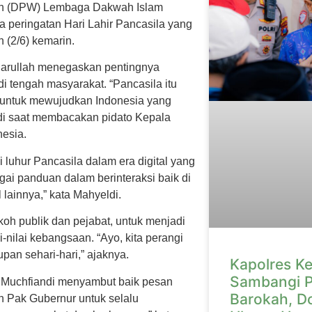
yah (DPW) Lembaga Dakwah Islam
a peringatan Hari Lahir Pancasila yang
 (2/6) kemarin.
arullah menegaskan pentingnya
i tengah masyarakat. “Pancasila itu
a untuk mewujudkan Indonesia yang
eldi saat membacakan pidato Kepala
esia.
 luhur Pancasila dalam era digital yang
gai panduan dalam berinteraksi baik di
 lainnya,” kata Mahyeldi.
koh publik dan pejabat, untuk menjadi
-nilai kebangsaan. “Ayo, kita perangi
pan sehari-hari,” ajaknya.
Kapolres Ke
Sambangi P
. Muchfiandi menyambut baik pesan
Barokah, D
n Pak Gubernur untuk selalu