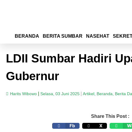
BERANDA
BERITA SUMBAR
NASEHAT
SEKRET
LDII Sumbar Hadiri Up
Gubernur
Harits Wibowo
Selasa, 03 Juni 2025
Artikel
,
Beranda
,
Berita D
Share This Post :
Fb
X
W