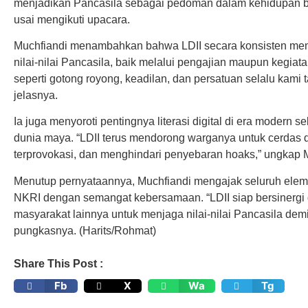
menjadikan Pancasila sebagai pedoman dalam kehidupan b
usai mengikuti upacara.
Muchfiandi menambahkan bahwa LDII secara konsisten m
nilai-nilai Pancasila, baik melalui pengajian maupun kegiata
seperti gotong royong, keadilan, dan persatuan selalu kami
jelasnya.
Ia juga menyoroti pentingnya literasi digital di era modern 
dunia maya. “LDII terus mendorong warganya untuk cerdas d
terprovokasi, dan menghindari penyebaran hoaks,” ungkap M
Menutup pernyataannya, Muchfiandi mengajak seluruh ele
NKRI dengan semangat kebersamaan. “LDII siap bersinergi
masyarakat lainnya untuk menjaga nilai-nilai Pancasila dem
pungkasnya. (Harits/Rohmat)
Share This Post :
Fb
X
Wa
Tg