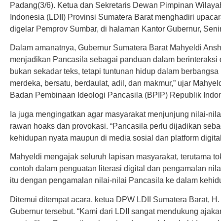
Padang(3/6). Ketua dan Sekretaris Dewan Pimpinan Wila
Indonesia (LDII) Provinsi Sumatera Barat menghadiri upacar
digelar Pemprov Sumbar, di halaman Kantor Gubernur, Senin
Dalam amanatnya, Gubernur Sumatera Barat Mahyeldi Ansh
menjadikan Pancasila sebagai panduan dalam berinteraksi d
bukan sekadar teks, tetapi tuntunan hidup dalam berbangs
merdeka, bersatu, berdaulat, adil, dan makmur,” ujar Mahy
Badan Pembinaan Ideologi Pancasila (BPIP) Republik Indon
Ia juga mengingatkan agar masyarakat menjunjung nilai-nilai
rawan hoaks dan provokasi. “Pancasila perlu dijadikan seba
kehidupan nyata maupun di media sosial dan platform digital
Mahyeldi mengajak seluruh lapisan masyarakat, terutama to
contoh dalam penguatan literasi digital dan pengamalan nilai
itu dengan pengamalan nilai-nilai Pancasila ke dalam kehidu
Ditemui ditempat acara, ketua DPW LDII Sumatera Barat, H
Gubernur tersebut. “Kami dari LDII sangat mendukung ajaka