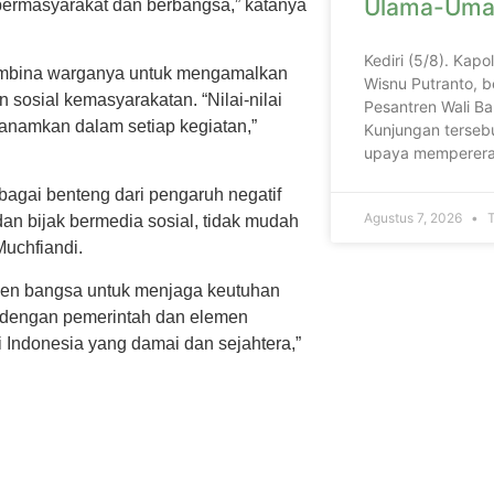
Ulama-Uma
ermasyarakat dan berbangsa,” katanya
Kediri (5/8). Kapo
embina warganya untuk mengamalkan
Wisnu Putranto, b
n sosial kemasyarakatan. “Nilai-nilai
Pesantren Wali Ba
 tanamkan dalam setiap kegiatan,”
Kunjungan tersebu
upaya memperera
sebagai benteng dari pengaruh negatif
Agustus 7, 2026
T
an bijak bermedia sosial, tidak mudah
uchfiandi.
men bangsa untuk menjaga keutuhan
 dengan pemerintah dan elemen
i Indonesia yang damai dan sejahtera,”