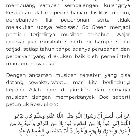
membuang sampah sembarangan, kurangnya
kesadaran dalam pemeliharaan fasilitas umum,
penebangan liar pepohonan serta tidak
melakukan upaya reboisasi/ Go Green menjadi
pemicu terjadinya musibah tersebut. Wajar
rasanya jika musibah seperti ini hampir selalu
terjadi setiap tahun tanpa adanya perubahan dan
perbaikan yang dilakukan baik oleh pemerintah
maupun masyarakat.
Dengan ancaman musibah tersebut yang bisa
datang sewaktu-waktu, mari kita berlindung
kepada Allah agar di jauhkan dari berbagai
musibah dengan memperbanyak Doa seperti
petunjuk Rosululloh :
عَنْ أَبِي الْيَسَرِ أَنَّ رَسُولَ اللَّهِ صَلَّى اللَّهُ عَلَيْهِ وَسَلَّمَ كَانَ يَدْعُو
اللَّهُمَّ إِنِّي أَعُوذُ بِكَ مِنْ الْهَدْمِ وَأَعُوذُ بِكَ مِنْ التَّرَدِّي وَأَعُوذُ بِكَ مِنْ
الْغَرَقِ وَالْحَرَقِ وَالْهَرَمِ وَأَعُوذُ بِكَ أَنْ يَتَخَبَّطَنِي الشَّيْطَانُ عِنْدَ