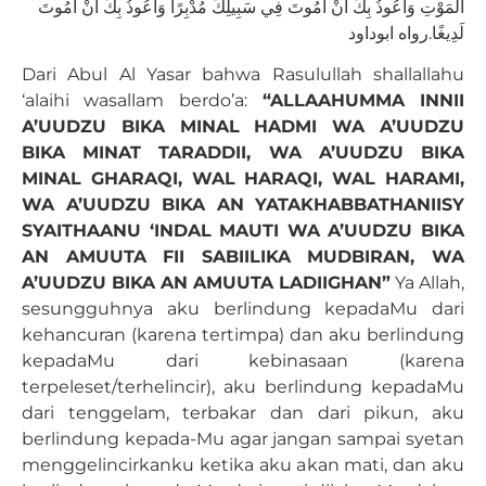
الْمَوْتِ وَأَعُوذُ بِكَ أَنْ أَمُوتَ فِي سَبِيلِكَ مُدْبِرًا وَأَعُوذُ بِكَ أَنْ أَمُوتَ
لَدِيغًا.رواه ابوداود
Dari Abul Al Yasar bahwa Rasulullah shallallahu
‘alaihi wasallam berdo’a:
“ALLAAHUMMA INNII
A’UUDZU BIKA MINAL HADMI WA A’UUDZU
BIKA MINAT TARADDII, WA A’UUDZU BIKA
MINAL GHARAQI, WAL HARAQI, WAL HARAMI,
WA A’UUDZU BIKA AN YATAKHABBATHANIISY
SYAITHAANU ‘INDAL MAUTI WA A’UUDZU BIKA
AN AMUUTA FII SABIILIKA MUDBIRAN, WA
A’UUDZU BIKA AN AMUUTA LADIIGHAN”
Ya Allah,
sesungguhnya aku berlindung kepadaMu dari
kehancuran (karena tertimpa) dan aku berlindung
kepadaMu dari kebinasaan (karena
terpeleset/terhelincir), aku berlindung kepadaMu
dari tenggelam, terbakar dan dari pikun, aku
berlindung kepada-Mu agar jangan sampai syetan
menggelincirkanku ketika aku akan mati, dan aku