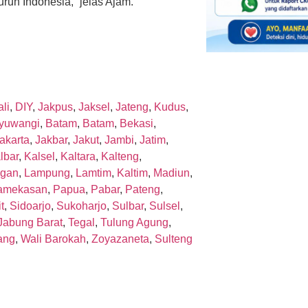
ruh Indonesia,” jelas Ajam.
li
,
DIY
,
Jakpus
,
Jaksel
,
Jateng
,
Kudus
,
yuwangi
,
Batam
,
Batam
,
Bekasi
,
akarta
,
Jakbar
,
Jakut
,
Jambi
,
Jatim
,
lbar
,
Kalsel
,
Kaltara
,
Kalteng
,
gan
,
Lampung
,
Lamtim
,
Kaltim
,
Madiun
,
amekasan
,
Papua
,
Pabar
,
Pateng
,
t
,
Sidoarjo
,
Sukoharjo
,
Sulbar
,
Sulsel
,
Jabung Barat
,
Tegal
,
Tulung Agung
,
ang
,
Wali Barokah
,
Zoyazaneta
,
Sulteng