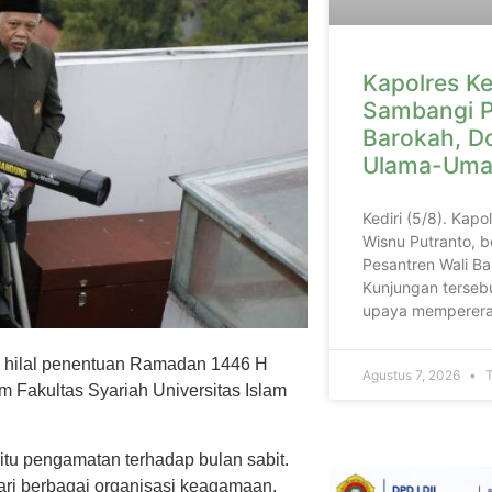
Kapolres Ke
Sambangi P
Barokah, D
Ulama-Uma
Kediri (5/8). Kapo
Wisnu Putranto, b
Pesantren Wali Ba
Kunjungan tersebu
upaya memperera
 hilal penentuan Ramadan 1446 H
Agustus 7, 2026
T
m Fakultas Syariah Universitas Islam
itu pengamatan terhadap bulan sabit.
 dari berbagai organisasi keagamaan.