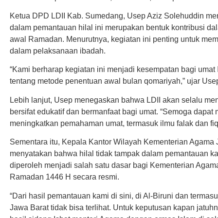
Ketua DPD LDII Kab. Sumedang, Usep Aziz Solehuddin me
dalam pemantauan hilal ini merupakan bentuk kontribusi 
awal Ramadan. Menurutnya, kegiatan ini penting untuk me
dalam pelaksanaan ibadah.
“Kami berharap kegiatan ini menjadi kesempatan bagi umat
tentang metode penentuan awal bulan qomariyah,” ujar Use
Lebih lanjut, Usep menegaskan bahwa LDII akan selalu m
bersifat edukatif dan bermanfaat bagi umat. “Semoga dapa
meningkatkan pemahaman umat, termasuk ilmu falak dan fiq
Sementara itu, Kepala Kantor Wilayah Kementerian Agama 
menyatakan bahwa hilal tidak tampak dalam pemantauan kali 
diperoleh menjadi salah satu dasar bagi Kementerian Aga
Ramadan 1446 H secara resmi.
“Dari hasil pemantauan kami di sini, di Al-Biruni dan termasuk
Jawa Barat tidak bisa terlihat. Untuk keputusan kapan ja