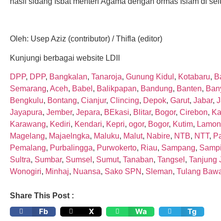
hasil sidang Isbat menteri Agama dengan ormas Islam di selu
Oleh: Usep Aziz (contributor) / Thifla (editor)
Kunjungi berbagai website LDII
DPP
,
DPP
,
Bangkalan
,
Tanaroja
,
Gunung Kidul
,
Kotabaru
,
Ba
Semarang
,
Aceh
,
Babel
,
Balikpapan
,
Bandung
,
Banten
,
Ban
Bengkulu
,
Bontang
,
Cianjur
,
Clincing
,
Depok
,
Garut
,
Jabar
,
J
Jayapura
,
Jember
,
Jepara
,
BEkasi
,
Blitar
,
Bogor
,
Cirebon
,
Ka
Karawang
,
Kediri
,
Kendari
,
Kepri
,
ogor
,
Bogor
,
Kutim
,
Lamon
Magelang
,
Majaelngka
,
Maluku
,
Malut
,
Nabire
,
NTB
,
NTT
,
P
Pemalang
,
Purbalingga
,
Purwokerto
,
Riau
,
Sampang
,
Sampi
Sultra
,
Sumbar
,
Sumsel
,
Sumut
,
Tanaban
,
Tangsel
,
Tanjung 
Wonogiri
,
Minhaj
,
Nuansa
,
Sako SPN
,
Sleman
,
Tulang Baw
Share This Post :
Fb
X
Wa
Tg