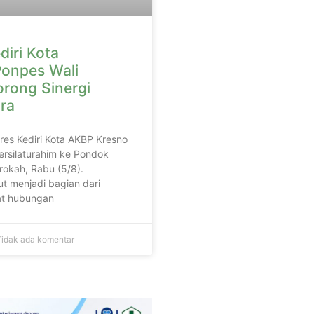
diri Kota
onpes Wali
orong Sinergi
ra
lres Kediri Kota AKBP Kresno
ersilaturahim ke Pondok
rokah, Rabu (5/8).
t menjadi bagian dari
t hubungan
idak ada komentar