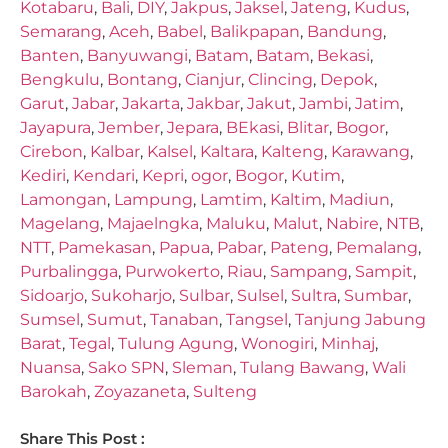
Kotabaru
,
Bali
,
DIY
,
Jakpus
,
Jaksel
,
Jateng
,
Kudus
,
Semarang
,
Aceh
,
Babel
,
Balikpapan
,
Bandung
,
Banten
,
Banyuwangi
,
Batam
,
Batam
,
Bekasi
,
Bengkulu
,
Bontang
,
Cianjur
,
Clincing
,
Depok
,
Garut
,
Jabar
,
Jakarta
,
Jakbar
,
Jakut
,
Jambi
,
Jatim
,
Jayapura
,
Jember
,
Jepara
,
BEkasi
,
Blitar
,
Bogor
,
Cirebon
,
Kalbar
,
Kalsel
,
Kaltara
,
Kalteng
,
Karawang
,
Kediri
,
Kendari
,
Kepri
,
ogor
,
Bogor
,
Kutim
,
Lamongan
,
Lampung
,
Lamtim
,
Kaltim
,
Madiun
,
Magelang
,
Majaelngka
,
Maluku
,
Malut
,
Nabire
,
NTB
,
NTT
,
Pamekasan
,
Papua
,
Pabar
,
Pateng
,
Pemalang
,
Purbalingga
,
Purwokerto
,
Riau
,
Sampang
,
Sampit
,
Sidoarjo
,
Sukoharjo
,
Sulbar
,
Sulsel
,
Sultra
,
Sumbar
,
Sumsel
,
Sumut
,
Tanaban
,
Tangsel
,
Tanjung Jabung
Barat
,
Tegal
,
Tulung Agung
,
Wonogiri
,
Minhaj
,
Nuansa
,
Sako SPN
,
Sleman
,
Tulang Bawang
,
Wali
Barokah
,
Zoyazaneta
,
Sulteng
Share This Post :