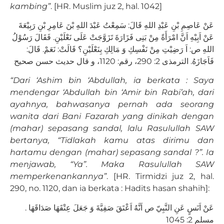
kambing”
. [HR. Muslim juz 2, hal. 1042]
عَنْ عَاصِمِ بْنِ عَبْدِ اللهِ قَالَ: سَمِعْتُ عَبْدَ اللهِ بْنَ عَامِرِ بْنِ رَبِيْعَةَ
عَنْ اَبِيْهِ اَنَّ امْرَأَةً مِنْ بَنِى فَزَارَةَ تَزَوَّجَتْ عَلَى نَعْلَيْنِ. فَقَالَ رَسُوْلُ
اللهِ ص: اَ رَضِيْتِ مِنْ نَفْسِكِ وَ مَالِكِ بِنَعْلَيْنِ؟ قَالَتْ: نَعَمْ. قَالَ:
فَاَجَازَهُ. الترمذى 2: 290، رقم: 1120، و قال حديث حسن صحيح
“Dari ‘Ashim bin ‘Abdullah, ia berkata : Saya
mendengar ‘Abdullah bin ‘Amir bin Rabi’ah, dari
ayahnya, bahwasanya pernah ada seorang
wanita dari Bani Fazarah yang dinikah dengan
(mahar) sepasang sandal, lalu Rasulullah SAW
bertanya, “Tidlakah kamu atas dirimu dan
hartamu dengan (mahar) sepasang sandal ?”. Ia
menjawab, “Ya”. Maka Rasulullah SAW
memperkenankannya”
. [HR. Tirmidzi juz 2, hal.
290, no. 1120, dan ia berkata : Hadits hasan shahih]:
عَنْ اَنَسٍ عَنِ النَّبِيّ ص اَنَّهُ اَعْتَقَ صَفِيَّةَ وَ جَعَلَ عِتْقَهَا صَدَاقَهَا .
مسلم 2: 1045