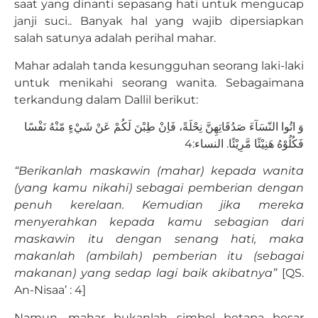
saat yang dinanti sepasang hati untuk mengucap
janji suci.. Banyak hal yang wajib dipersiapkan
salah satunya adalah perihal mahar.
Mahar adalah tanda kesungguhan seorang laki-laki
untuk menikahi seorang wanita. Sebagaimana
terkandung dalam Dallil berikut:
وَ اتُوا النّسَآءَ صَدُقَاتِهِنَّ نِحْلَةً، فَاِنْ طِبْنَ لَكُمْ عَنْ شَيْءٍ مّنْهُ نَفْسًا
فَكُلُوْهُ هَنِيْئًا مَّرِيْئًا. النساء:4
“Berikanlah maskawin (mahar) kepada wanita
(yang kamu nikahi) sebagai pemberian dengan
penuh kerelaan. Kemudian jika mereka
menyerahkan kepada kamu sebagian dari
maskawin itu dengan senang hati, maka
makanlah (ambilah) pemberian itu (sebagai
makanan) yang sedap lagi baik akibatnya”
[QS.
An-Nisaa’ : 4]
Namun, mahar bukanlah simbol betapa besar