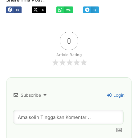
Fb
X
Wa
Tg
0
Article Rating
Subscribe
Login