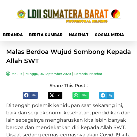
BERANDA
BERITA SUMBAR
NASEHAT
SOSIAL MEDIA
Malas Berdoa Wujud Sombong Kepada
Allah SWT
Penulis
Minggu, 06 September 2020
Beranda
,
Nasehat
Share This Post :
Fb
X
Wa
Tg
Di tengah polemik kehidupan saat sekarang ini,
baik dari segi ekonomi, kesehatan, pendidikan dan
lain sebagainya mengharuskan kita lebih banyak
berdoa dan mendekatkan diri kepada Allah SWT.
Disaat sedang cemas-cemasnya akan Covid-19 kita