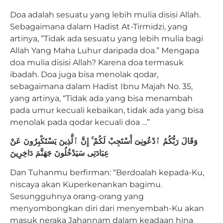
Doa adalah sesuatu yang lebih mulia disisi Allah.
Sebagaimana dalam Hadist At-Tirmidzi, yang
artinya, ”Tidak ada sesuatu yang lebih mulia bagi
Allah Yang Maha Luhur daripada doa.” Mengapa
doa mulia disisi Allah? Karena doa termasuk
ibadah. Doa juga bisa menolak qodar,
sebagaimana dalam Hadist Ibnu Majah No. 35,
yang artinya, “Tidak ada yang bisa menambah
pada umur kecuali kebaikan, tidak ada yang bisa
menolak pada qodar kecuali doa …”
وَقَالَ رَبُّكُمُ ٱدْعُونِىٓ أَسْتَجِبْ لَكُمْ ۚ إِنَّ ٱلَّذِينَ يَسْتَكْبِرُونَ عَنْ
عِبَادَتِى سَيَدْخُلُونَ جَهَنَّمَ دَاخِرِينَ
Dan Tuhanmu berfirman: “Berdoalah kepada-Ku,
niscaya akan Kuperkenankan bagimu.
Sesungguhnya orang-orang yang
menyombongkan diri dari menyembah-Ku akan
masuk neraka Jahannam dalam keadaan hina